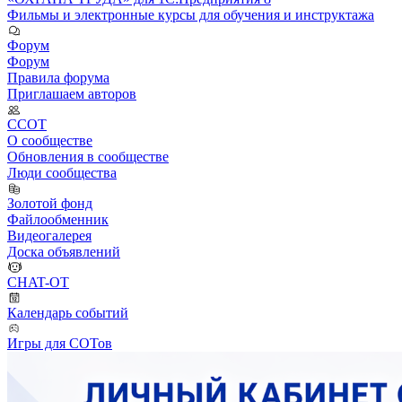
Фильмы и электронные курсы для обучения и инструктажа
Форум
Форум
Правила форума
Приглашаем авторов
ССОТ
О сообществе
Обновления в сообществе
Люди сообщества
Золотой фонд
Файлообменник
Видеогалерея
Доска объявлений
CHAT-OT
Календарь событий
Игры для СОТов