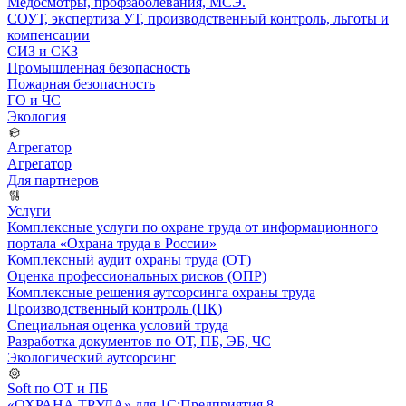
Медосмотры, профзаболевания, МСЭ.
СОУТ, экспертиза УТ, производственный контроль, льготы и
компенсации
СИЗ и СКЗ
Промышленная безопасность
Пожарная безопасность
ГО и ЧС
Экология
Агрегатор
Агрегатор
Для партнеров
Услуги
Комплексные услуги по охране труда от информационного
портала «Охрана труда в России»
Комплексный аудит охраны труда (ОТ)
Оценка профессиональных рисков (ОПР)
Комплексные решения аутсорсинга охраны труда
Производственный контроль (ПК)
Специальная оценка условий труда
Разработка документов по ОТ, ПБ, ЭБ, ЧС
Экологический аутсорсинг
Soft по ОТ и ПБ
«ОХРАНА ТРУДА» для 1С:Предприятия 8