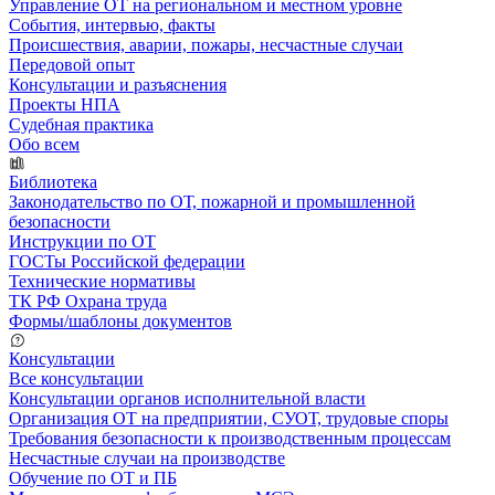
Управление ОТ на региональном и местном уровне
События, интервью, факты
Происшествия, аварии, пожары, несчастные случаи
Передовой опыт
Консультации и разъяснения
Проекты НПА
Судебная практика
Обо всем
Библиотека
Законодательство по ОТ, пожарной и промышленной
безопасности
Инструкции по ОТ
ГОСТы Российской федерации
Технические нормативы
ТК РФ Охрана труда
Формы/шаблоны документов
Консультации
Все консультации
Консультации органов исполнительной власти
Организация ОТ на предприятии, СУОТ, трудовые споры
Требования безопасности к производственным процессам
Несчастные случаи на производстве
Обучение по ОТ и ПБ