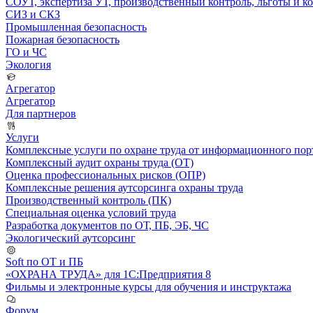
СОУТ, экспертиза УТ, производственный контроль, льготы и 
СИЗ и СКЗ
Промышленная безопасность
Пожарная безопасность
ГО и ЧС
Экология
Агрегатор
Агрегатор
Для партнеров
Услуги
Комплексные услуги по охране труда от информационного порт
Комплексный аудит охраны труда (ОТ)
Оценка профессиональных рисков (ОПР)
Комплексные решения аутсорсинга охраны труда
Производственный контроль (ПК)
Специальная оценка условий труда
Разработка документов по ОТ, ПБ, ЭБ, ЧС
Экологический аутсорсинг
Soft по ОТ и ПБ
«ОХРАНА ТРУДА» для 1С:Предприятия 8
Фильмы и электронные курсы для обучения и инструктажа
Форум