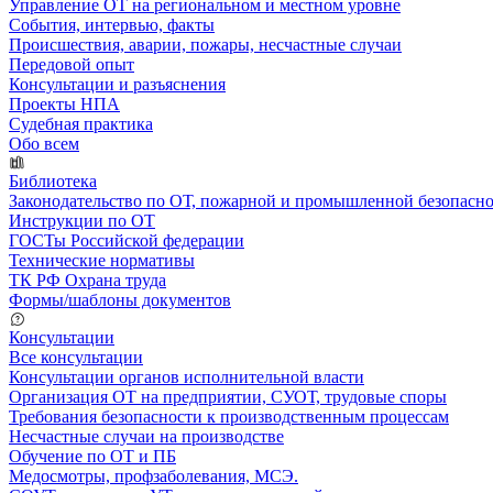
Управление ОТ на региональном и местном уровне
События, интервью, факты
Происшествия, аварии, пожары, несчастные случаи
Передовой опыт
Консультации и разъяснения
Проекты НПА
Судебная практика
Обо всем
Библиотека
Законодательство по ОТ, пожарной и промышленной безопасн
Инструкции по ОТ
ГОСТы Российской федерации
Технические нормативы
ТК РФ Охрана труда
Формы/шаблоны документов
Консультации
Все консультации
Консультации органов исполнительной власти
Организация ОТ на предприятии, СУОТ, трудовые споры
Требования безопасности к производственным процессам
Несчастные случаи на производстве
Обучение по ОТ и ПБ
Медосмотры, профзаболевания, МСЭ.