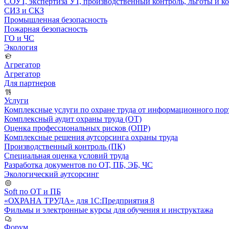
СОУТ, экспертиза УТ, производственный контроль, льготы и 
СИЗ и СКЗ
Промышленная безопасность
Пожарная безопасность
ГО и ЧС
Экология
Агрегатор
Агрегатор
Для партнеров
Услуги
Комплексные услуги по охране труда от информационного порт
Комплексный аудит охраны труда (ОТ)
Оценка профессиональных рисков (ОПР)
Комплексные решения аутсорсинга охраны труда
Производственный контроль (ПК)
Специальная оценка условий труда
Разработка документов по ОТ, ПБ, ЭБ, ЧС
Экологический аутсорсинг
Soft по ОТ и ПБ
«ОХРАНА ТРУДА» для 1С:Предприятия 8
Фильмы и электронные курсы для обучения и инструктажа
Форум