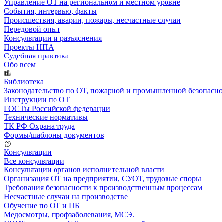
Управление ОТ на региональном и местном уровне
События, интервью, факты
Происшествия, аварии, пожары, несчастные случаи
Передовой опыт
Консультации и разъяснения
Проекты НПА
Судебная практика
Обо всем
Библиотека
Законодательство по ОТ, пожарной и промышленной безопасн
Инструкции по ОТ
ГОСТы Российской федерации
Технические нормативы
ТК РФ Охрана труда
Формы/шаблоны документов
Консультации
Все консультации
Консультации органов исполнительной власти
Организация ОТ на предприятии, СУОТ, трудовые споры
Требования безопасности к производственным процессам
Несчастные случаи на производстве
Обучение по ОТ и ПБ
Медосмотры, профзаболевания, МСЭ.