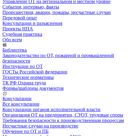
Управление ОТ на региональном и местном уровне
События, интервью, факты
Происшествия, аварии, пожары, несчастные случаи
Передовой опыт
Консультации и разъяснения
Проекты НПА
Судебная практика
Обо всем
Библиотека
Законодательство по ОТ, пожарной и промышленной
безопасности
Инструкции по ОТ
ГОСТы Российской федерации
Технические нормативы
ТК РФ Охрана труда
Формы/шаблоны документов
Консультации
Все консультации
Консультации органов исполнительной власти
Организация ОТ на предприятии, СУОТ, трудовые споры
Требования безопасности к производственным процессам
Несчастные случаи на производстве
Обучение по ОТ и ПБ