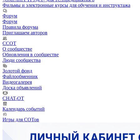
Фильмы и электронные курсы для обучения и инструктажа
Форум
Форум
Правила форума
Приглашаем авторов
ССОТ
О сообществе
Обновления в сообществе
Люди сообщества
Золотой фонд
Файлообменник
Видеогалерея
Доска объявлений
CHAT-OT
Календарь событий
Игры для СОТов