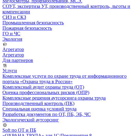
Медосмотры, профзаболевания, МСЭ.
СОУТ, экспертиза УТ, производственный контроль, льготы и
компенсации
СИЗ и СКЗ
Промышленная безопасность
Пожарная безопасность
ГО и ЧС
Экология
Агрегатор
Агрегатор
Для партнеров
Услуги
Комплексные услуги по охране труда от информационного
портала «Охрана труда в России»
Комплексный аудит охраны труда (ОТ)
Оценка профессиональных рисков (ОПР)
Комплексные решения аутсорсинга охраны труда
Производственный контроль (ПК)
Специальная оценка условий труда
Разработка документов по ОТ, ПБ, ЭБ, ЧС
Экологический аутсорсинг
Soft по ОТ и ПБ
«ОХРАНА ТРУДА» для 1С:Предприятия 8