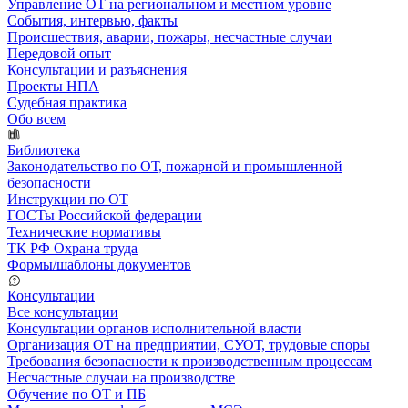
Управление ОТ на региональном и местном уровне
События, интервью, факты
Происшествия, аварии, пожары, несчастные случаи
Передовой опыт
Консультации и разъяснения
Проекты НПА
Судебная практика
Обо всем
Библиотека
Законодательство по ОТ, пожарной и промышленной
безопасности
Инструкции по ОТ
ГОСТы Российской федерации
Технические нормативы
ТК РФ Охрана труда
Формы/шаблоны документов
Консультации
Все консультации
Консультации органов исполнительной власти
Организация ОТ на предприятии, СУОТ, трудовые споры
Требования безопасности к производственным процессам
Несчастные случаи на производстве
Обучение по ОТ и ПБ