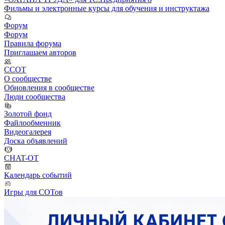
Фильмы и электронные курсы для обучения и инструктажа
Форум
Форум
Правила форума
Приглашаем авторов
ССОТ
О сообществе
Обновления в сообществе
Люди сообщества
Золотой фонд
Файлообменник
Видеогалерея
Доска объявлений
CHAT-OT
Календарь событий
Игры для СОТов