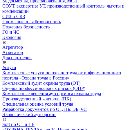
Медосмотры, профзаболевания, МСЭ.
СОУТ, экспертиза УТ, производственный контроль, льготы и
компенсации
СИЗ и СКЗ
Промышленная безопасность
Пожарная безопасность
ГО и ЧС
Экология
Агрегатор
Агрегатор
Для партнеров
Услуги
Комплексные услуги по охране труда от информационного
портала «Охрана труда в России»
Комплексный аудит охраны труда (ОТ)
Оценка профессиональных рисков (ОПР)
Комплексные решения аутсорсинга охраны труда
Производственный контроль (ПК)
Специальная оценка условий труда
Разработка документов по ОТ, ПБ, ЭБ, ЧС
Экологический аутсорсинг
Soft по ОТ и ПБ
«ОХРАНА ТРУДА» для 1С:Предприятия 8