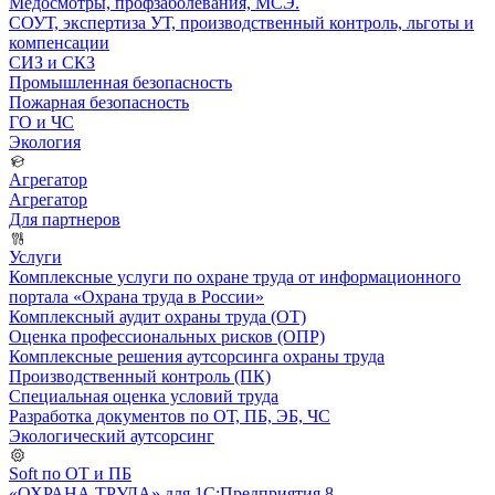
Медосмотры, профзаболевания, МСЭ.
СОУТ, экспертиза УТ, производственный контроль, льготы и
компенсации
СИЗ и СКЗ
Промышленная безопасность
Пожарная безопасность
ГО и ЧС
Экология
Агрегатор
Агрегатор
Для партнеров
Услуги
Комплексные услуги по охране труда от информационного
портала «Охрана труда в России»
Комплексный аудит охраны труда (ОТ)
Оценка профессиональных рисков (ОПР)
Комплексные решения аутсорсинга охраны труда
Производственный контроль (ПК)
Специальная оценка условий труда
Разработка документов по ОТ, ПБ, ЭБ, ЧС
Экологический аутсорсинг
Soft по ОТ и ПБ
«ОХРАНА ТРУДА» для 1С:Предприятия 8