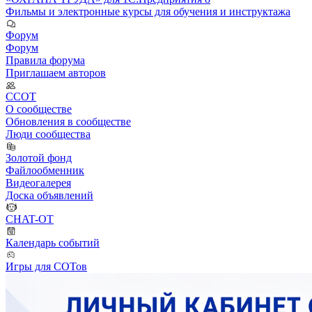
Фильмы и электронные курсы для обучения и инструктажа
Форум
Форум
Правила форума
Приглашаем авторов
ССОТ
О сообществе
Обновления в сообществе
Люди сообщества
Золотой фонд
Файлообменник
Видеогалерея
Доска объявлений
CHAT-OT
Календарь событий
Игры для СОТов