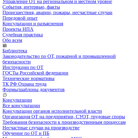
Управление ОТ на региональном и местном уровне
События, интервью, факты
Происшествия, аварии, пожары, несчастные случаи
Передовой опыт
Консультации и разъяснения
Проекты НПА
Судебная практика
Обо всем
Библиотека
Законодательство по ОТ, пожарной и промышленной
безопасности
Инструкции по ОТ
ГОСТы Российской федерации
Технические нормативы
ТК РФ Охрана труда
Формы/шаблоны документов
Консультации
Все консультации
Консультации органов исполнительной власти
Организация ОТ на предприятии, СУОТ, трудовые споры
Требования безопасности к производственным процессам
Несчастные случаи на производстве
Обучение по ОТ и ПБ