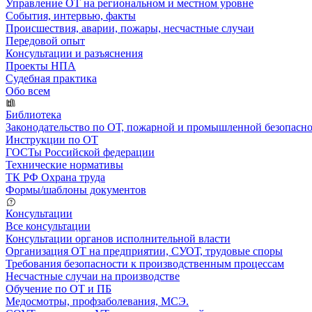
Управление ОТ на региональном и местном уровне
События, интервью, факты
Происшествия, аварии, пожары, несчастные случаи
Передовой опыт
Консультации и разъяснения
Проекты НПА
Судебная практика
Обо всем
Библиотека
Законодательство по ОТ, пожарной и промышленной безопасн
Инструкции по ОТ
ГОСТы Российской федерации
Технические нормативы
ТК РФ Охрана труда
Формы/шаблоны документов
Консультации
Все консультации
Консультации органов исполнительной власти
Организация ОТ на предприятии, СУОТ, трудовые споры
Требования безопасности к производственным процессам
Несчастные случаи на производстве
Обучение по ОТ и ПБ
Медосмотры, профзаболевания, МСЭ.