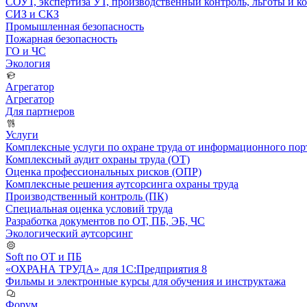
СОУТ, экспертиза УТ, производственный контроль, льготы и 
СИЗ и СКЗ
Промышленная безопасность
Пожарная безопасность
ГО и ЧС
Экология
Агрегатор
Агрегатор
Для партнеров
Услуги
Комплексные услуги по охране труда от информационного порт
Комплексный аудит охраны труда (ОТ)
Оценка профессиональных рисков (ОПР)
Комплексные решения аутсорсинга охраны труда
Производственный контроль (ПК)
Специальная оценка условий труда
Разработка документов по ОТ, ПБ, ЭБ, ЧС
Экологический аутсорсинг
Soft по ОТ и ПБ
«ОХРАНА ТРУДА» для 1С:Предприятия 8
Фильмы и электронные курсы для обучения и инструктажа
Форум