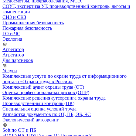
Медосмотры, профзаболевания, МСЭ.
СОУТ, экспертиза УТ, производственный контроль, льготы и
компенсации
СИЗ и СКЗ
Промышленная безопасность
Пожарная безопасность
ГО и ЧС
Экология
Агрегатор
Агрегатор
Для партнеров
Услуги
Комплексные услуги по охране труда от информационного
портала «Охрана труда в России»
Комплексный аудит охраны труда (ОТ)
Оценка профессиональных рисков (ОПР)
Комплексные решения аутсорсинга охраны труда
Производственный контроль (ПК)
Специальная оценка условий труда
Разработка документов по ОТ, ПБ, ЭБ, ЧС
Экологический аутсорсинг
Soft по ОТ и ПБ
«ОХРАНА ТРУДА» для 1С:Предприятия 8