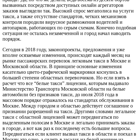
вызванных посредством доступных онлайн агрегаторов
заказов выглядели так. Высокий спрос мегаполиса на услуги
такси, а также отсутствие стандартов, четких механизмов
контроля породили вирусное размножения водителей и
автопарков, работающих по серым схемам. Конечно подобная
ситуация не осталась незамеченной и город начал наводить
порядок.
Сегодня в 2018 году, законопроекты, предложения и уже
вполне осязаемые изменения, происходят каждый месяц на
рынке пассажирских перевозок легковым такси в Москве и
Московской области. В принципе основные изменения
касательно цвето-графической маркировки коснулись в
большей степени областных перевозчиков. Но если взять в
расчет что все “белые такси” лицензии, которым выдавало
Министерство Транспорта Московской области на белые
автомобили без признаков такси, до июля 2018 года в
массовом порядке отражалось на стандартах обслуживания в
Москве. Между городом и областью действует соглашение о
признании разрешений на такси. Другими словами легальное
такси с областной лицензией может передвигаться по
выделенным полосам в Москве и легально принимать заказы
в городе, а вот как раз к последнему есть большие вопросы.
Передвигаться если клиент вызвал такси в области и поехал в
Москву это одно, а сидеть в засадах на белой машине из