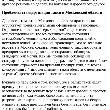
другого региона во дворах, на вокзалах и дорогах это другое.
Проблемы стандартизации такси в Московской области
Дело все в том, что в Московской области практически
отсутствует понятие легальный официальный таксопарк.
Огромное количество “серых парков” с практически
отсутствующим контролем технического состояния
автомобилей, медицинского обследования водителей, с
неустановленной маркировкой транспорта, могло легально
работать в Москве, создавая конкуренцию таксомоторным
предприятиям города, которые старались соблюдать
стандарты как могли. Как мы понимаем соблюдение
стандартов, уплата налогов, поддержание бортов в достойном
состоянии отражается на прибыли предприятия, а высокая
конкуренция с “типо легальными такси области с нелегалами
за рулем” просто убивает бизнес перевозчиков.
Буквально пару слов о том, почему же в белых такси ездят
преимущественно нелегалы и почему так все плохо с
безопасностью подобных перевозок. Ответ довольно простой,
до июля 2018 года можно было официально получить
разрешение, лицензию на перевозку пассажиров на белую
машину в графе цвет должен быть белый и все, без признаков
такси и как бы “легально” работать.