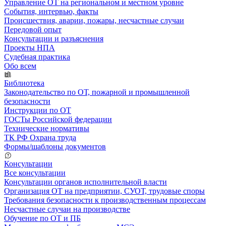
Управление ОТ на региональном и местном уровне
События, интервью, факты
Происшествия, аварии, пожары, несчастные случаи
Передовой опыт
Консультации и разъяснения
Проекты НПА
Судебная практика
Обо всем
Библиотека
Законодательство по ОТ, пожарной и промышленной
безопасности
Инструкции по ОТ
ГОСТы Российской федерации
Технические нормативы
ТК РФ Охрана труда
Формы/шаблоны документов
Консультации
Все консультации
Консультации органов исполнительной власти
Организация ОТ на предприятии, СУОТ, трудовые споры
Требования безопасности к производственным процессам
Несчастные случаи на производстве
Обучение по ОТ и ПБ