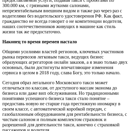
предоставляемой услуги, подавая такси с пробегами по
300.000 км, с грязными жуткими салонами,
непрезентабельным внешним видом и также раз через раз с
водителями без водительского удостоверения РФ. Как факт,
гражданство не всегда говорит о не компетенции водителя,
наших соотечественников живущих в машине как стиль
жизни так же предостаточно.
Наконец то время перемен настало
Общими усилиями властей регионов, ключевых участников
рынка перевозов легковым такси, ведущих бизнес
образующих агрегаторов онлайн заказов, а я знаю только двух
основных, были достигнуты впечатляющие изменения
сервиса в целом в 2018 году, слава Богу, это только начало.
Сегодня образ легального Московского такси может
отличаться по классам, от доступного массам эконома до
бизнеса или даже вип обслуживания. Но традиционными
понятиями успешного бизнеса такси стало понятие –
предоставь новую не старше года престижную иномарку в
своем классе, с автоматической коробкой передач, с
газобаллонным оборудованием для рентабельности бизнеса, с
чистым салоном и полным комплектом страховок и
разрешений для деятельности такси, конечно с страховкой
пассажиров и водителя.