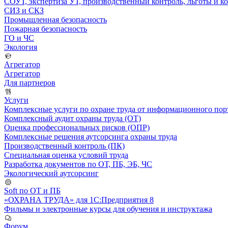
СОУТ, экспертиза УТ, производственный контроль, льготы и 
СИЗ и СКЗ
Промышленная безопасность
Пожарная безопасность
ГО и ЧС
Экология
Агрегатор
Агрегатор
Для партнеров
Услуги
Комплексные услуги по охране труда от информационного порт
Комплексный аудит охраны труда (ОТ)
Оценка профессиональных рисков (ОПР)
Комплексные решения аутсорсинга охраны труда
Производственный контроль (ПК)
Специальная оценка условий труда
Разработка документов по ОТ, ПБ, ЭБ, ЧС
Экологический аутсорсинг
Soft по ОТ и ПБ
«ОХРАНА ТРУДА» для 1С:Предприятия 8
Фильмы и электронные курсы для обучения и инструктажа
Форум