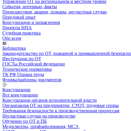
Управление ОТ на региональном и местном уровне
События, интервью, факты
Происшествия, аварии, пожары, несчастные случаи
Передовой опыт
Консультации и разъяснения
Проекты НПА
Судебная практика
Обо всем
Библиотека
Законодательство по ОТ, пожарной и промышленной безопасн
Инструкции по ОТ
ГОСТы Российской федерации
Технические нормативы
ТК РФ Охрана труда
Формы/шаблоны документов
Консультации
Все консультации
Консультации органов исполнительной власти
Организация ОТ на предприятии, СУОТ, трудовые споры
Требования безопасности к производственным процессам
Несчастные случаи на производстве
Обучение по ОТ и ПБ
Медосмотры, профзаболевания, МСЭ.