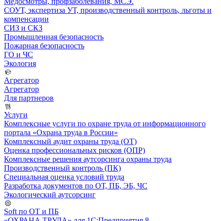
Медосмотры, профзаболевания, МСЭ.
СОУТ, экспертиза УТ, производственный контроль, льготы и
компенсации
СИЗ и СКЗ
Промышленная безопасность
Пожарная безопасность
ГО и ЧС
Экология
Агрегатор
Агрегатор
Для партнеров
Услуги
Комплексные услуги по охране труда от информационного
портала «Охрана труда в России»
Комплексный аудит охраны труда (ОТ)
Оценка профессиональных рисков (ОПР)
Комплексные решения аутсорсинга охраны труда
Производственный контроль (ПК)
Специальная оценка условий труда
Разработка документов по ОТ, ПБ, ЭБ, ЧС
Экологический аутсорсинг
Soft по ОТ и ПБ
«ОХРАНА ТРУДА» для 1С:Предприятия 8