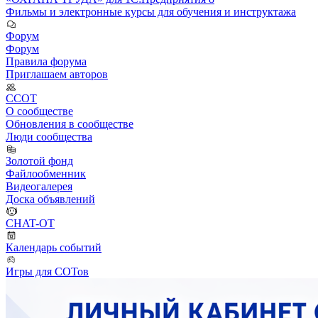
Фильмы и электронные курсы для обучения и инструктажа
Форум
Форум
Правила форума
Приглашаем авторов
ССОТ
О сообществе
Обновления в сообществе
Люди сообщества
Золотой фонд
Файлообменник
Видеогалерея
Доска объявлений
CHAT-OT
Календарь событий
Игры для СОТов