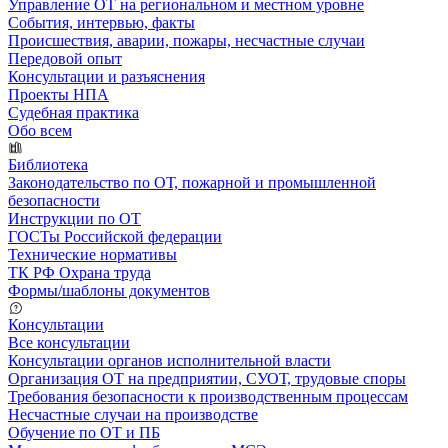
Управление ОТ на региональном и местном уровне
События, интервью, факты
Происшествия, аварии, пожары, несчастные случаи
Передовой опыт
Консультации и разъяснения
Проекты НПА
Судебная практика
Обо всем
Библиотека
Законодательство по ОТ, пожарной и промышленной
безопасности
Инструкции по ОТ
ГОСТы Российской федерации
Технические нормативы
ТК РФ Охрана труда
Формы/шаблоны документов
Консультации
Все консультации
Консультации органов исполнительной власти
Организация ОТ на предприятии, СУОТ, трудовые споры
Требования безопасности к производственным процессам
Несчастные случаи на производстве
Обучение по ОТ и ПБ