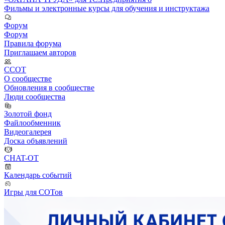
Фильмы и электронные курсы для обучения и инструктажа
Форум
Форум
Правила форума
Приглашаем авторов
ССОТ
О сообществе
Обновления в сообществе
Люди сообщества
Золотой фонд
Файлообменник
Видеогалерея
Доска объявлений
CHAT-OT
Календарь событий
Игры для СОТов