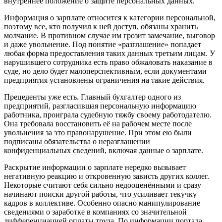
внутреннее положение о защите персональных данных.
Информация о зарплате относится к категории персональной,
поэтому все, кто получил к ней доступ, обязаны хранить
молчание. В противном случае им грозит замечание, выговор
и даже увольнение. Под понятие «разглашение» попадает
любая форма предоставления таких данных третьим лицам. У
нарушившего сотрудника есть право обжаловать наказание в
суде, но дело будет малоперспективным, если документами
предприятия установлены ограничения на такие действия.
Прецеденты уже есть. Главный бухгалтер одного из
предприятий, разгласившая персональную информацию
работника, проиграла судебную тяжбу своему работодателю.
Она требовала восстановить её на рабочем месте после
увольнения за это правонарушение. При этом ею были
подписаны обязательства о неразглашении
конфиденциальных сведений, включая данные о зарплате.
Раскрытие информации о зарплате нередко вызывает
негативную реакцию и откровенную зависть других коллег.
Некоторые считают себя сильно недооценёнными и сразу
начинают поиски другой работы, что усиливает текучку
кадров в коллективе. Особенно опасно манипулирование
сведениями о заработке в компаниях со значительной
дифференциацией оплаты труда. По информации портала