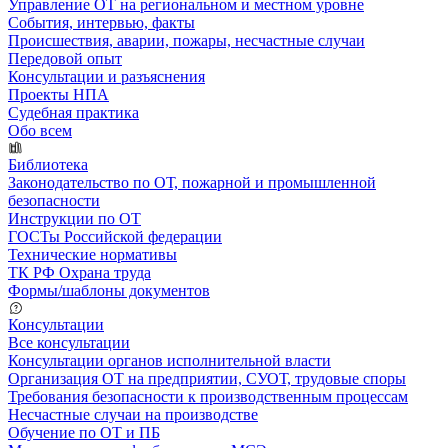
Управление ОТ на региональном и местном уровне
События, интервью, факты
Происшествия, аварии, пожары, несчастные случаи
Передовой опыт
Консультации и разъяснения
Проекты НПА
Судебная практика
Обо всем
Библиотека
Законодательство по ОТ, пожарной и промышленной
безопасности
Инструкции по ОТ
ГОСТы Российской федерации
Технические нормативы
ТК РФ Охрана труда
Формы/шаблоны документов
Консультации
Все консультации
Консультации органов исполнительной власти
Организация ОТ на предприятии, СУОТ, трудовые споры
Требования безопасности к производственным процессам
Несчастные случаи на производстве
Обучение по ОТ и ПБ