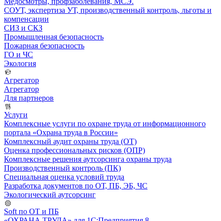
Медосмотры, профзаболевания, МСЭ.
СОУТ, экспертиза УТ, производственный контроль, льготы и
компенсации
СИЗ и СКЗ
Промышленная безопасность
Пожарная безопасность
ГО и ЧС
Экология
Агрегатор
Агрегатор
Для партнеров
Услуги
Комплексные услуги по охране труда от информационного
портала «Охрана труда в России»
Комплексный аудит охраны труда (ОТ)
Оценка профессиональных рисков (ОПР)
Комплексные решения аутсорсинга охраны труда
Производственный контроль (ПК)
Специальная оценка условий труда
Разработка документов по ОТ, ПБ, ЭБ, ЧС
Экологический аутсорсинг
Soft по ОТ и ПБ
«ОХРАНА ТРУДА» для 1С:Предприятия 8