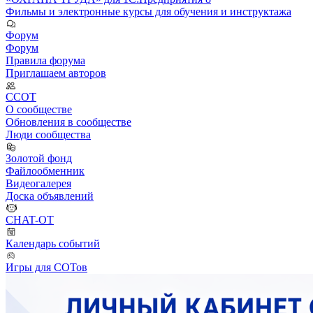
Фильмы и электронные курсы для обучения и инструктажа
Форум
Форум
Правила форума
Приглашаем авторов
ССОТ
О сообществе
Обновления в сообществе
Люди сообщества
Золотой фонд
Файлообменник
Видеогалерея
Доска объявлений
CHAT-OT
Календарь событий
Игры для СОТов