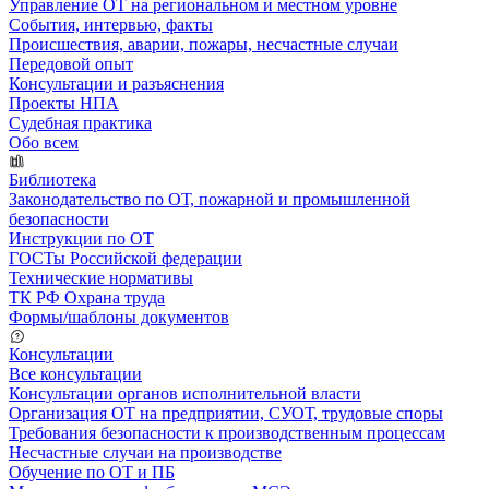
Управление ОТ на региональном и местном уровне
События, интервью, факты
Происшествия, аварии, пожары, несчастные случаи
Передовой опыт
Консультации и разъяснения
Проекты НПА
Судебная практика
Обо всем
Библиотека
Законодательство по ОТ, пожарной и промышленной
безопасности
Инструкции по ОТ
ГОСТы Российской федерации
Технические нормативы
ТК РФ Охрана труда
Формы/шаблоны документов
Консультации
Все консультации
Консультации органов исполнительной власти
Организация ОТ на предприятии, СУОТ, трудовые споры
Требования безопасности к производственным процессам
Несчастные случаи на производстве
Обучение по ОТ и ПБ