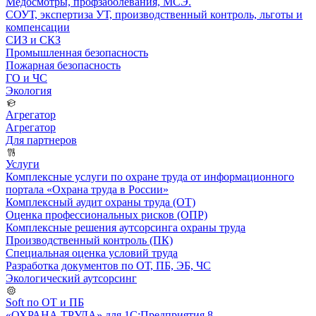
Медосмотры, профзаболевания, МСЭ.
СОУТ, экспертиза УТ, производственный контроль, льготы и
компенсации
СИЗ и СКЗ
Промышленная безопасность
Пожарная безопасность
ГО и ЧС
Экология
Агрегатор
Агрегатор
Для партнеров
Услуги
Комплексные услуги по охране труда от информационного
портала «Охрана труда в России»
Комплексный аудит охраны труда (ОТ)
Оценка профессиональных рисков (ОПР)
Комплексные решения аутсорсинга охраны труда
Производственный контроль (ПК)
Специальная оценка условий труда
Разработка документов по ОТ, ПБ, ЭБ, ЧС
Экологический аутсорсинг
Soft по ОТ и ПБ
«ОХРАНА ТРУДА» для 1С:Предприятия 8