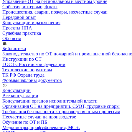
Управление ОТ на региональном и местном уровне
События, интервью, факты
Происшествия, аварии, пожары, несчастные случаи
Передовой опыт
Консультации и разъяснения
Проекты НПА
Судебная практика
Обо всем
Библиотека
Законодательство по ОТ, пожарной и промышленной безопасн
Инструкции по ОТ
ГОСТы Российской федерации
Технические нормативы
ТК РФ Охрана труда
Формы/шаблоны документов
Консультации
Все консультации
Консультации органов исполнительной власти
Организация ОТ на предприятии, СУОТ, трудовые споры
Требования безопасности к производственным процессам
Несчастные случаи на производстве
Обучение по ОТ и ПБ
Медосмотры, профзаболевания, МСЭ.