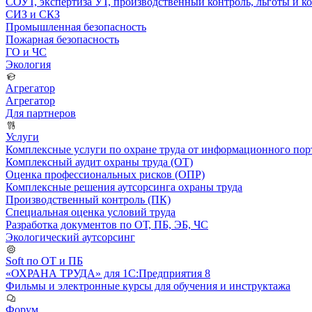
СОУТ, экспертиза УТ, производственный контроль, льготы и 
СИЗ и СКЗ
Промышленная безопасность
Пожарная безопасность
ГО и ЧС
Экология
Агрегатор
Агрегатор
Для партнеров
Услуги
Комплексные услуги по охране труда от информационного порт
Комплексный аудит охраны труда (ОТ)
Оценка профессиональных рисков (ОПР)
Комплексные решения аутсорсинга охраны труда
Производственный контроль (ПК)
Специальная оценка условий труда
Разработка документов по ОТ, ПБ, ЭБ, ЧС
Экологический аутсорсинг
Soft по ОТ и ПБ
«ОХРАНА ТРУДА» для 1С:Предприятия 8
Фильмы и электронные курсы для обучения и инструктажа
Форум