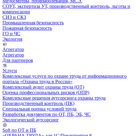
Медосмотры, профзаболевания, МСЭ.
СОУТ, экспертиза УТ, производственный контроль, льготы и
компенсации
СИЗ и СКЗ
Промышленная безопасность
Пожарная безопасность
ГО и ЧС
Экология
Агрегатор
Агрегатор
Для партнеров
Услуги
Комплексные услуги по охране труда от информационного
портала «Охрана труда в России»
Комплексный аудит охраны труда (ОТ)
Оценка профессиональных рисков (ОПР)
Комплексные решения аутсорсинга охраны труда
Производственный контроль (ПК)
Специальная оценка условий труда
Разработка документов по ОТ, ПБ, ЭБ, ЧС
Экологический аутсорсинг
Soft по ОТ и ПБ
«ОХРАНА ТРУДА» для 1С:Предприятия 8