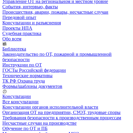
Управление ОТ на региональном и местном уровне
События, интервью, факты
Происшествия, аварии, пожары, несчастные случаи
Передовой опыт
Консультации и разъяснения
Проекты НПА
Судебная практика
Обо всем
Библиотека
Законодательство по ОТ, пожарной и промышленной
безопасности
Инструкции по ОТ
ГОСТы Российской федерации
Технические нормативы
ТК РФ Охрана труда
Формы/шаблоны документов
Консультации
Все консультации
Консультации органов исполнительной власти
Организация ОТ на предприятии, СУОТ, трудовые споры
Требования безопасности к производственным процессам
Несчастные случаи на производстве
Обучение по ОТ и ПБ