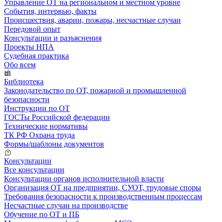
Управление ОТ на региональном и местном уровне
События, интервью, факты
Происшествия, аварии, пожары, несчастные случаи
Передовой опыт
Консультации и разъяснения
Проекты НПА
Судебная практика
Обо всем
Библиотека
Законодательство по ОТ, пожарной и промышленной
безопасности
Инструкции по ОТ
ГОСТы Российской федерации
Технические нормативы
ТК РФ Охрана труда
Формы/шаблоны документов
Консультации
Все консультации
Консультации органов исполнительной власти
Организация ОТ на предприятии, СУОТ, трудовые споры
Требования безопасности к производственным процессам
Несчастные случаи на производстве
Обучение по ОТ и ПБ