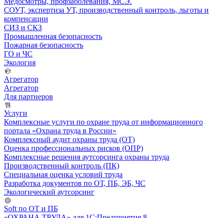
Медосмотры, профзаболевания, МСЭ.
СОУТ, экспертиза УТ, производственный контроль, льготы и
компенсации
СИЗ и СКЗ
Промышленная безопасность
Пожарная безопасность
ГО и ЧС
Экология
Агрегатор
Агрегатор
Для партнеров
Услуги
Комплексные услуги по охране труда от информационного
портала «Охрана труда в России»
Комплексный аудит охраны труда (ОТ)
Оценка профессиональных рисков (ОПР)
Комплексные решения аутсорсинга охраны труда
Производственный контроль (ПК)
Специальная оценка условий труда
Разработка документов по ОТ, ПБ, ЭБ, ЧС
Экологический аутсорсинг
Soft по ОТ и ПБ
«ОХРАНА ТРУДА» для 1С:Предприятия 8