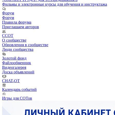
Фильмы и электронные курсы для обучения и инструктажа
Форум
Форум
Правила форума
Приглашаем авторов
ССОТ
О сообществе
Обновления в сообществе
Люди сообщества
Золотой фонд
Файлообменник
Видеогалерея
Доска объявлений
CHAT-OT
Календарь событий
Игры для СОТов