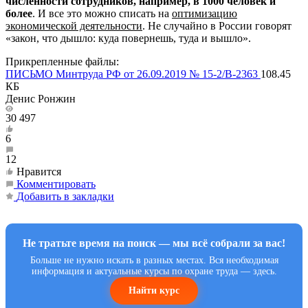
численности сотрудников, например, в 1000 человек и
более
. И все это можно списать на
оптимизацию
экономической деятельности
. Не случайно в России говорят
«закон, что дышло: куда повернешь, туда и вышло».
Прикрепленные файлы:
ПИСЬМО Минтруда РФ от 26.09.2019 № 15-2/В-2363
108.45
КБ
Денис Ронжин
30 497
6
12
Нравится
Комментировать
Добавить в закладки
Не тратьте время на поиск — мы всё собрали за вас!
Больше не нужно искать в разных местах. Вся необходимая
информация и актуальные курсы по охране труда — здесь.
Найти курс