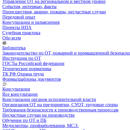
Управление ОТ на региональном и местном уровне
События, интервью, факты
Происшествия, аварии, пожары, несчастные случаи
Передовой опыт
Консультации и разъяснения
Проекты НПА
Судебная практика
Обо всем
Библиотека
Законодательство по ОТ, пожарной и промышленной безопасн
Инструкции по ОТ
ГОСТы Российской федерации
Технические нормативы
ТК РФ Охрана труда
Формы/шаблоны документов
Консультации
Все консультации
Консультации органов исполнительной власти
Организация ОТ на предприятии, СУОТ, трудовые споры
Требования безопасности к производственным процессам
Несчастные случаи на производстве
Обучение по ОТ и ПБ
Медосмотры, профзаболевания, МСЭ.