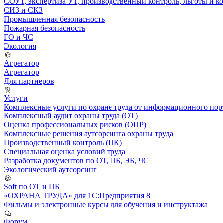
СОУТ, экспертиза УТ, производственный контроль, льготы и 
СИЗ и СКЗ
Промышленная безопасность
Пожарная безопасность
ГО и ЧС
Экология
Агрегатор
Агрегатор
Для партнеров
Услуги
Комплексные услуги по охране труда от информационного порт
Комплексный аудит охраны труда (ОТ)
Оценка профессиональных рисков (ОПР)
Комплексные решения аутсорсинга охраны труда
Производственный контроль (ПК)
Специальная оценка условий труда
Разработка документов по ОТ, ПБ, ЭБ, ЧС
Экологический аутсорсинг
Soft по ОТ и ПБ
«ОХРАНА ТРУДА» для 1С:Предприятия 8
Фильмы и электронные курсы для обучения и инструктажа
Форум