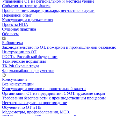
Управление ОТ на региональном и местном уровне
События, интервью, факты
Происшествия, аварии, пожары, несчастные случаи
Передовой опыт
Консультации и разъяснения
Проекты НПА
Судебная практика
Обо всем
Библиотека
Законодательство по ОТ, пожарной и промышленной безопасн
Инструкции по ОТ
ГОСТы Российской федерации
Технические нормативы
ТК РФ Охрана труда
Формы/шаблоны документов
Консультации
Все консультации
Консультации органов исполнительной власти
Организация ОТ на предприятии, СУОТ, трудовые споры
Требования безопасности к производственным процессам
Несчастные случаи на производстве
Обучение по ОТ и ПБ
Медосмотры, профзаболевания, МСЭ.