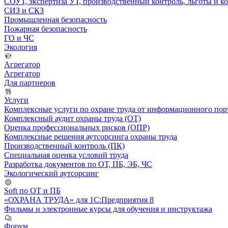
СОУТ, экспертиза УТ, производственный контроль, льготы и 
СИЗ и СКЗ
Промышленная безопасность
Пожарная безопасность
ГО и ЧС
Экология
Агрегатор
Агрегатор
Для партнеров
Услуги
Комплексные услуги по охране труда от информационного порт
Комплексный аудит охраны труда (ОТ)
Оценка профессиональных рисков (ОПР)
Комплексные решения аутсорсинга охраны труда
Производственный контроль (ПК)
Специальная оценка условий труда
Разработка документов по ОТ, ПБ, ЭБ, ЧС
Экологический аутсорсинг
Soft по ОТ и ПБ
«ОХРАНА ТРУДА» для 1С:Предприятия 8
Фильмы и электронные курсы для обучения и инструктажа
Форум