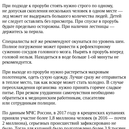
При подходе к проруби стоять нужно строго по одному,
не допуская скопления нескольких человек в одном месте —
лед может не выдержать большого количества людей. Детей
не следует оставлять без присмотра. При спуске в прорубь
будьте предельно осторожны. При наличии лестницы —
держитесь за перила.
Специалисты всё же рекомендуют окунаться по уровень шеи.
Полное погружение может привести к рефлекторному
сужению сосудов головного мозга. Нырять в прорубь вперед
головой нельзя. Находиться в воде больше 1-ой минуты не
рекомендуется.
При выходе из проруби нужно растереться махровым
полотенцем, одеть сухую одежду. Лучше сразу же отправиться
в теплое место, так как вскоре может стать холодно. В случае
переохлаждения организма нужно принять горячее сладкое
питье. При резком ухудшении самочувствия необходимо
обратиться к медицинским работникам, спасателям
или сотрудникам полиции.
По данным МЧС России, в 2017 году в крещенских купаниях
приняли участие более 1,8 миллиона человек (в 2016 — почти
2 миллиона), серьезных происшествий зафиксировано не
было. Тогда для купаний было подготовлено более 3,9 тысячи