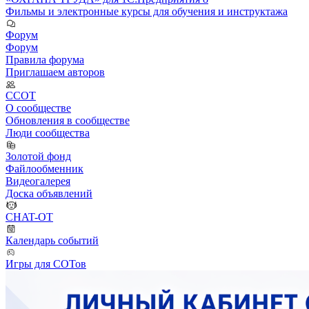
Фильмы и электронные курсы для обучения и инструктажа
Форум
Форум
Правила форума
Приглашаем авторов
ССОТ
О сообществе
Обновления в сообществе
Люди сообщества
Золотой фонд
Файлообменник
Видеогалерея
Доска объявлений
CHAT-OT
Календарь событий
Игры для СОТов