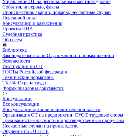
Управление ОТ на региональном и местном уровне
События, интервью, факты
Происшествия, аварии, пожары, несчастные случаи
Передовой опыт
Консультации и разъяснения
Проекты НПА
Судебная практика
Обо всем
Библиотека
Законодательство по ОТ, пожарной и промышленной
безопасности
Инструкции по ОТ
ГОСТы Российской федерации
Технические нормативы
ТК РФ Охрана труда
Формы/шаблоны документов
Консультации
Все консультации
Консультации органов исполнительной власти
Организация ОТ на предприятии, СУОТ, трудовые споры
Требования безопасности к производственным процессам
Несчастные случаи на производстве
Обучение по ОТ и ПБ