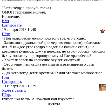
"Зятёк тёщу в прорубь толкал
ОМОН терпеливо молчал,
Крещение."
Имя
Цитировать
19 января 2018 11:48
Пётр
- Под мракобесие можно подвести всё, что угодно.
- Занимаюсь рукопашкой (по мере возможности), обливаюсь
лет 15 каждое утро (ведро с водой на балконе стоит), на
крещение купаюсь, хожу в церковь, не курю (бросил), сегодня
бухну коньячку под хорошую закусь! Где мракобесие?
- Хочет человек на крещение окунуться-пускай!
- Это лучше, чем на диване сидеть и размышлять о сути
бытия.
- Для чего тогда детей крестим??? или это тоже мракобесие?
Имя
Цитировать
19 января 2018 13:29
Ушёл в ЗакатЪ
Пётр
,
Рукопашка весчь. А ножевой бой изучаете?
Цитата