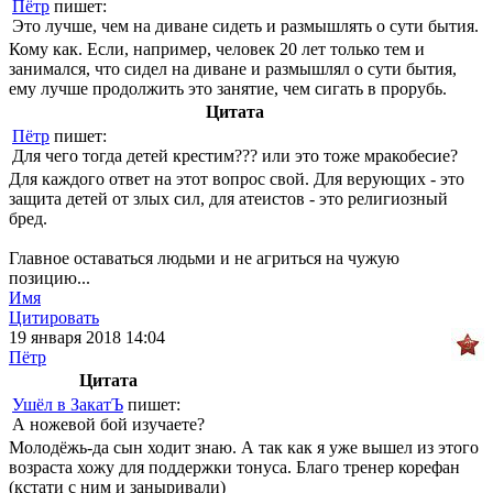
Пётр
пишет:
Это лучше, чем на диване сидеть и размышлять о сути бытия.
Кому как. Если, например, человек 20 лет только тем и
занимался, что сидел на диване и размышлял о сути бытия,
ему лучше продолжить это занятие, чем сигать в прорубь.
Цитата
Пётр
пишет:
Для чего тогда детей крестим??? или это тоже мракобесие?
Для каждого ответ на этот вопрос свой. Для верующих - это
защита детей от злых сил, для атеистов - это религиозный
бред.
Главное оставаться людьми и не агриться на чужую
позицию...
Имя
Цитировать
19 января 2018 14:04
Пётр
Цитата
Ушёл в ЗакатЪ
пишет:
А ножевой бой изучаете?
Молодёжь-да сын ходит знаю. А так как я уже вышел из этого
возраста хожу для поддержки тонуса. Благо тренер корефан
(кстати с ним и заныривали)