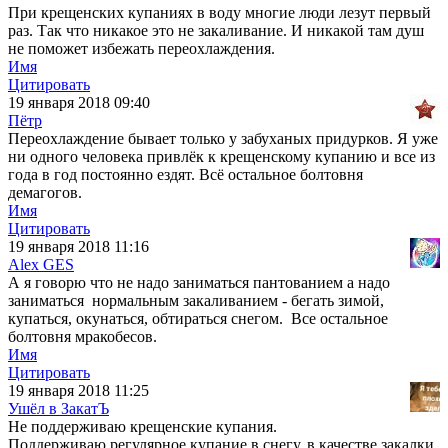
При крещенских купаниях в воду многие люди лезут первый
раз. Так что никакое это не закаливание. И никакой там душ
не поможет избежать переохлаждения.
Имя
Цитировать
19 января 2018 09:40
Пётр
Переохлаждение бывает только у забуханых придурков. Я уже
ни одного человека привлёк к крещенскому купанию и все из
года в год постоянно ездят. Всё остальное болтовня
демагогов.
Имя
Цитировать
19 января 2018 11:16
Alex GES
А я говорю что не надо заниматься пантованием а надо
заниматься нормальным закаливанием - бегать зимой,
купаться, окунаться, обтираться снегом. Все остальное
болтовня мракобесов.
Имя
Цитировать
19 января 2018 11:25
Ушёл в ЗакатЪ
Не поддерживаю крещенские купания.
Поддерживаю регулярное купание в снегу, в качестве закалки.