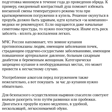
подготовка минимум в течение года до проведения обряда. К
примеру, ежедневный контрастный душ поможет избежать
внезапной смены температурного режима тела при
кратковременном погружении в купель. Решение окунуться в
прорубь должно быть здравым, идти купаться «за компанию»
медики не рекомендуют. Если ощущаются даже начальные
симптомы простуды, то нужно поостеречься. Иначе есть риск
заболеть - вплоть до воспаления легких.
МЧС России напоминает, что зимние купания
противопоказаны людям, имеющим заболевания почек,
страдающим сердечно-сосудистыми заболеваниями, имеющим
повышенное артериальное давление, больным сахарным
диабетом и беременным женщинам. Категорически
запрещено купание в необорудованных местах, это может
привести к несчастному случаю.
Употребление алкоголя перед погружением также
нежелательно, а вот покушать за час до купания нужно
обязательно.
Для безопасного осуществления ныряния спасатели советуют
вначале разогреть тело путём разминки или пробежки.
Двигаться к проруби нужно медленно, в удобной,
нескользящей, легкоснимаемой обуви.