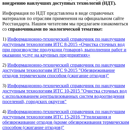
внедрению наилучших доступных технологий (НДТ).
Информация по НДТ представлена в виде справочных
материалов по отраслям применения на официальном сайте
Росстандарта. Нашим читателям мы предлагаем ознакомиться
со
справочниками по экологической тематике
:
1)
Информационно-технический справочник по наилучшим
доступным технологиям ИТС 8-2015 «Очистка сточных вод
при производстве продукции (товаров), выполнении работ и
оказании услуг на крупных предприятиях»
2)
Информационно-технический справочник по наилучшим
доступным технологиям ИТС 9-2015 "Обезвреживание
отходов термическим способом (сжигание отходов)"
3)
Информационно-технический справочник по наилучшим
доступным технологиям ИТС 10-2015 "Очистка сточных вод
с использованием централизованных систем водоотведения
поселений, городских округов"
4)
Информационно-технический справочник по наилучшим
доступным технологиям ИТС 15-2016 "Утилизация и
обезвреживание отходов (кроме обезвреживания термическим
способом (сжигание отходов)"