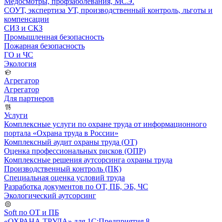
Медосмотры, профзаболевания, МСЭ.
СОУТ, экспертиза УТ, производственный контроль, льготы и
компенсации
СИЗ и СКЗ
Промышленная безопасность
Пожарная безопасность
ГО и ЧС
Экология
Агрегатор
Агрегатор
Для партнеров
Услуги
Комплексные услуги по охране труда от информационного
портала «Охрана труда в России»
Комплексный аудит охраны труда (ОТ)
Оценка профессиональных рисков (ОПР)
Комплексные решения аутсорсинга охраны труда
Производственный контроль (ПК)
Специальная оценка условий труда
Разработка документов по ОТ, ПБ, ЭБ, ЧС
Экологический аутсорсинг
Soft по ОТ и ПБ
«ОХРАНА ТРУДА» для 1С:Предприятия 8