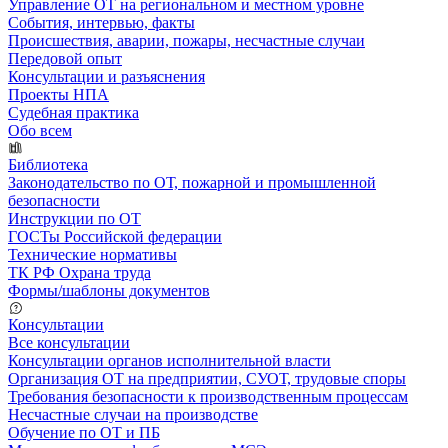
Управление ОТ на региональном и местном уровне
События, интервью, факты
Происшествия, аварии, пожары, несчастные случаи
Передовой опыт
Консультации и разъяснения
Проекты НПА
Судебная практика
Обо всем
Библиотека
Законодательство по ОТ, пожарной и промышленной
безопасности
Инструкции по ОТ
ГОСТы Российской федерации
Технические нормативы
ТК РФ Охрана труда
Формы/шаблоны документов
Консультации
Все консультации
Консультации органов исполнительной власти
Организация ОТ на предприятии, СУОТ, трудовые споры
Требования безопасности к производственным процессам
Несчастные случаи на производстве
Обучение по ОТ и ПБ