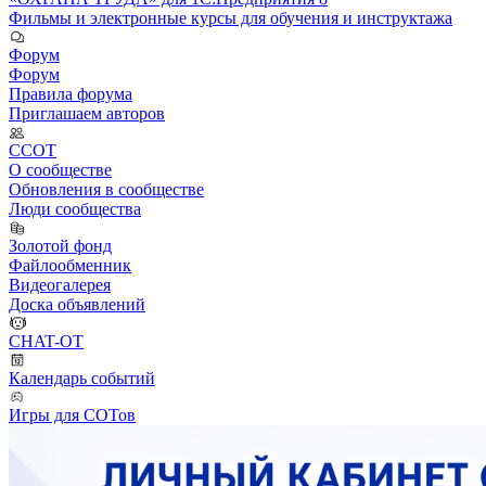
Фильмы и электронные курсы для обучения и инструктажа
Форум
Форум
Правила форума
Приглашаем авторов
ССОТ
О сообществе
Обновления в сообществе
Люди сообщества
Золотой фонд
Файлообменник
Видеогалерея
Доска объявлений
CHAT-OT
Календарь событий
Игры для СОТов