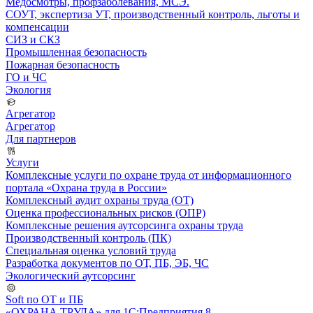
Медосмотры, профзаболевания, МСЭ.
СОУТ, экспертиза УТ, производственный контроль, льготы и
компенсации
СИЗ и СКЗ
Промышленная безопасность
Пожарная безопасность
ГО и ЧС
Экология
Агрегатор
Агрегатор
Для партнеров
Услуги
Комплексные услуги по охране труда от информационного
портала «Охрана труда в России»
Комплексный аудит охраны труда (ОТ)
Оценка профессиональных рисков (ОПР)
Комплексные решения аутсорсинга охраны труда
Производственный контроль (ПК)
Специальная оценка условий труда
Разработка документов по ОТ, ПБ, ЭБ, ЧС
Экологический аутсорсинг
Soft по ОТ и ПБ
«ОХРАНА ТРУДА» для 1С:Предприятия 8