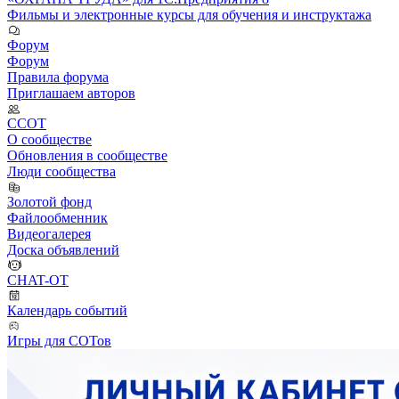
Фильмы и электронные курсы для обучения и инструктажа
Форум
Форум
Правила форума
Приглашаем авторов
ССОТ
О сообществе
Обновления в сообществе
Люди сообщества
Золотой фонд
Файлообменник
Видеогалерея
Доска объявлений
CHAT-OT
Календарь событий
Игры для СОТов