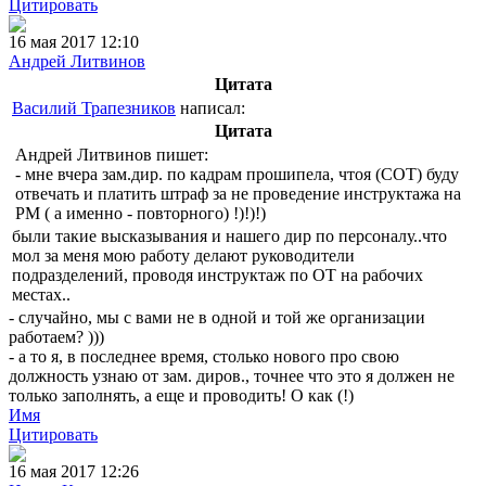
Цитировать
16 мая 2017 12:10
Андрей Литвинов
Цитата
Василий Трапезников
написал:
Цитата
Андрей Литвинов пишет:
- мне вчера зам.дир. по кадрам прошипела, чтоя (СОТ) буду
отвечать и платить штраф за не проведение инструктажа на
РМ ( а именно - повторного) !)!)!)
были такие высказывания и нашего дир по персоналу..что
мол за меня мою работу делают руководители
подразделений, проводя инструктаж по ОТ на рабочих
местах..
- случайно, мы с вами не в одной и той же организации
работаем? )))
- а то я, в последнее время, столько нового про свою
должность узнаю от зам. диров., точнее что это я должен не
только заполнять, а еще и проводить! О как (!)
Имя
Цитировать
16 мая 2017 12:26