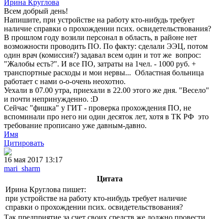
Ирина Круглова
Всем добрый день!
Напишите, при устройстве на работу кто-нибудь требует
наличие справки о прохождении псих. освидетельствования?
В прошлом году возили персонал в область, в районе нет
возможности проводить ПО. По факту: сделали ЭЭЦ, потом
один врач (комиссия?) задавал всем один и тот же вопрос:
"Жалобы есть?". И все ПО, затраты на 1чел. - 1000 руб. +
транспортные расходы и мои нервы... Областная больница
работает с нами о-о-очень неохотно.
Уехали в 07.00 утра, приехали в 22.00 этого же дня. "Весело"
и почти непринужденно. :D
Сейчас "фишка" у ГИТ - проверка прохождения ПО, не
вспоминали про него ни один десяток лет, хотя в ТК РФ это
требование прописано уже давным-давно.
Имя
Цитировать
16 мая 2017 13:17
mari_sharm
Цитата
Ирина Круглова пишет:
при устройстве на работу кто-нибудь требует наличие
справки о прохождении псих. освидетельствования?
Так предприятие за счет своих средств же должно провести