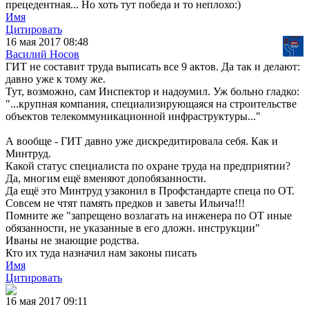
прецедентная... Но хоть тут победа и то неплохо:)
Имя
Цитировать
16 мая 2017 08:48
Василий Носов
ГИТ не составит труда выписать все 9 актов. Да так и делают:
давно уже к тому же.
Тут, возможно, сам Инспектор и надоумил. Уж больно гладко:
"...крупная компания, специализирующаяся на строительстве
объектов телекоммуникационной инфраструктуры..."
А вообще - ГИТ давно уже дискредитировала себя. Как и
Минтруд.
Какой статус специалиста по охране труда на предприятии?
Да, многим ещё вменяют допобязанности.
Да ещё это Минтруд узаконил в Профстандарте спеца по ОТ.
Совсем не чтят память предков и заветы Ильича!!!
Помните же "запрещено возлагать на инженера по ОТ иные
обязанности, не указанные в его дложн. инструкции"
Иваны не знающие родства.
Кто их туда назначил нам законы писать
Имя
Цитировать
16 мая 2017 09:11