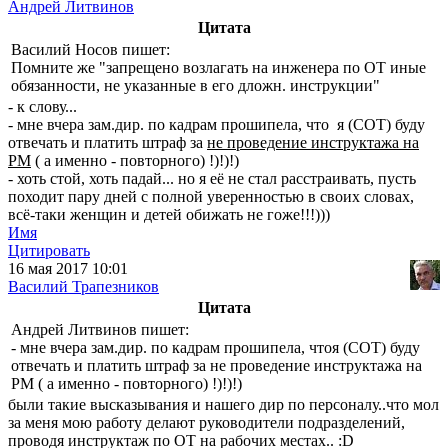
Андрей Литвинов
Цитата
Василий Носов пишет:
Помните же "запрещено возлагать на инженера по ОТ иные
обязанности, не указанные в его дложн. инструкции"
- к слову...
- мне вчера зам.дир. по кадрам прошипела, что я (СОТ) буду
отвечать и платить штраф за
не проведение инструктажа на
РМ
( а именно - повторного) !)!)!)
- хоть стой, хоть падай... но я её не стал расстраивать, пусть
походит пару дней с полной уверенностью в своих словах,
всё-таки женщин и детей обижать не гоже!!!)))
Имя
Цитировать
16 мая 2017 10:01
Василий Трапезников
Цитата
Андрей Литвинов пишет:
- мне вчера зам.дир. по кадрам прошипела, чтоя (СОТ) буду
отвечать и платить штраф за не проведение инструктажа на
РМ ( а именно - повторного) !)!)!)
были такие высказывания и нашего дир по персоналу..что мол
за меня мою работу делают руководители подразделений,
проводя инструктаж по ОТ на рабочих местах.. :D