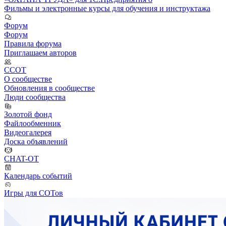
Фильмы и электронные курсы для обучения и инструктажа
Форум
Форум
Правила форума
Приглашаем авторов
ССОТ
О сообществе
Обновления в сообществе
Люди сообщества
Золотой фонд
Файлообменник
Видеогалерея
Доска объявлений
CHAT-OT
Календарь событий
Игры для СОТов