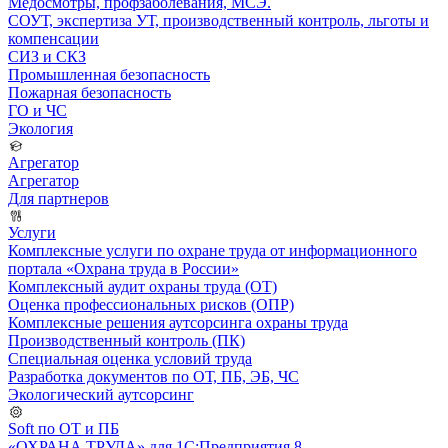
Медосмотры, профзаболевания, МСЭ.
СОУТ, экспертиза УТ, производственный контроль, льготы и
компенсации
СИЗ и СКЗ
Промышленная безопасность
Пожарная безопасность
ГО и ЧС
Экология
Агрегатор
Агрегатор
Для партнеров
Услуги
Комплексные услуги по охране труда от информационного
портала «Охрана труда в России»
Комплексный аудит охраны труда (ОТ)
Оценка профессиональных рисков (ОПР)
Комплексные решения аутсорсинга охраны труда
Производственный контроль (ПК)
Специальная оценка условий труда
Разработка документов по ОТ, ПБ, ЭБ, ЧС
Экологический аутсорсинг
Soft по ОТ и ПБ
«ОХРАНА ТРУДА» для 1С:Предприятия 8