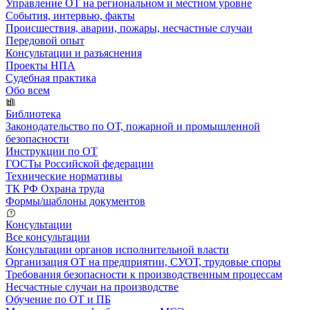
Управление ОТ на региональном и местном уровне
События, интервью, факты
Происшествия, аварии, пожары, несчастные случаи
Передовой опыт
Консультации и разъяснения
Проекты НПА
Судебная практика
Обо всем
Библиотека
Законодательство по ОТ, пожарной и промышленной
безопасности
Инструкции по ОТ
ГОСТы Российской федерации
Технические нормативы
ТК РФ Охрана труда
Формы/шаблоны документов
Консультации
Все консультации
Консультации органов исполнительной власти
Организация ОТ на предприятии, СУОТ, трудовые споры
Требования безопасности к производственным процессам
Несчастные случаи на производстве
Обучение по ОТ и ПБ