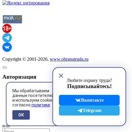
Copyright © 2001-2026,
www.ohranatruda.ru
Авторизация
Любите охрану труда?
Подписывайтесь!
Мы обрабатываем
данные посетителей
Вконтакте
и используем cookies
согласно
политике
@mail.ru
Telegram
ОК
или