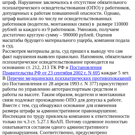
штраф. Нарушение заключалось в отсутствие обязательного
психиатрического освидетельствования (ОПО) у работников,
допущенных к работам повышенной опасности. Однако,
штраф выписали по числу не освидетельствованных
работников (водители, монтажники связи) в размере 110000
рублей за каждого из 9 работников. Умножив, получаем
достаточно круглую сумму – 990000 рублей. Оценив
масштабы будущего материального ущерба, компания подала
в суд.
Рассмотрев материалы дела, суд пришел к выводу что сам
факт нарушения выявлен правильно. Напомним, обязательное
психиатрическое освидетельствование проводится на
основании ст. 212, 213 ТК РФ и
Постановления
Правительства РФ от 23 сентября 2002 г. N 695
каждые 5 лет.
В
Перечне медицинских психиатрических противопоказаний
(из Постановления от 28 апреля 1993 г. N 377) присутствуют
работы по управлению автотранспортным средством и
работы на высоте. Таким образом, водители и монтажники
связи подлежат прохождению ОПО для допуска к работе.
Вместе с тем, суд обнаружил основание для изменения
размера штрафа за административное правонарушение.
Инспекция по труду привлекла компанию к ответственности
только по ч.3 ст. 5.27.1 КоАП. Потому содеянное полностью
охватывается составом одного административного
правонарушения. Соответственно, предусмотрено