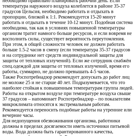
необходимо правильно планировать рабочий день. Если
температура наружного воздуха колеблется в районе 35-37
градусов Цельсия, необходимо работать и отдыхать в
пропорции, близкой к 1:1. Рекомендуется 15-20 минут
работать и отдыхать в течение 10-12 минут. Подобная система
необходима, так как в условиях повышенной температуры
организм тратит намного больше ресурсов, и если вовремя не
восполнить силы, существует вероятность переутомления.
При этом, в общей сложности человек не должен работать
больше 1.5-2 часов в смену (если температура 35-37 градусов
и на сотруднике нет средств индивидуальной защиты для
защиты от тепловых излучений). Если же сотрудник снабжён
спец.одеждой для защиты от тепловых излучений, время его
работы, суммарно, не должно превышать 4-5 часов.
Также Роспотребнадзор рекомендует допускать до работ лиц
не моложе 25 и не старше 40 лет. Подразумевается, что это
наиболее стойкая к повышенным температурам группа людей.
Работы на открытом воздухе при температуре воздуха свыше
37 градусов – напоминает Роспотребнадзор – по показателям
микроклимата относятся к экстремальным работам.
Рекомендуется переносить подобные работы на утренние или
вечерние часы.
Для недопущения обезвоживания организма, работники
должны в пределах досягаемости иметь источники питьевой
воды. Вода должна быть гарантированного качества,