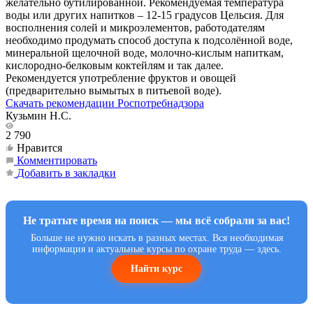
желательно бутилированной. Рекомендуемая температура
воды или других напитков – 12-15 градусов Цельсия. Для
восполнения солей и микроэлементов, работодателям
необходимо продумать способ доступа к подсолённой воде,
минеральной щелочной воде, молочно-кислым напиткам,
кислородно-белковым коктейлям и так далее.
Рекомендуется употребление фруктов и овощей
(предварительно вымытых в питьевой воде).
Скачать рекомендации Роспотребнадзора
Кузьмин Н.С.
2 790
Нравится
Комментировать
Добавить в закладки
Не тратьте время на поиск — мы всё собрали за вас!
Больше не нужно искать в разных местах. Вся необходимая
информация и актуальные курсы по охране труда — здесь.
Найти курс