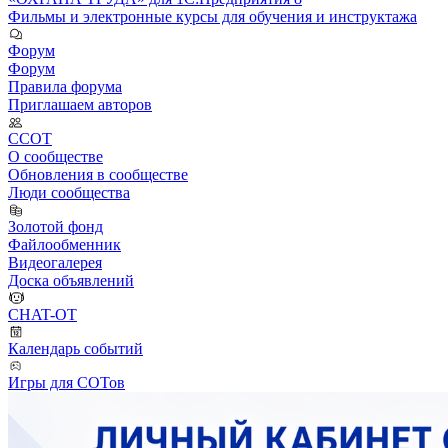
Фильмы и электронные курсы для обучения и инструктажа
Форум
Форум
Правила форума
Приглашаем авторов
ССОТ
О сообществе
Обновления в сообществе
Люди сообщества
Золотой фонд
Файлообменник
Видеогалерея
Доска объявлений
CHAT-OT
Календарь событий
Игры для СОТов