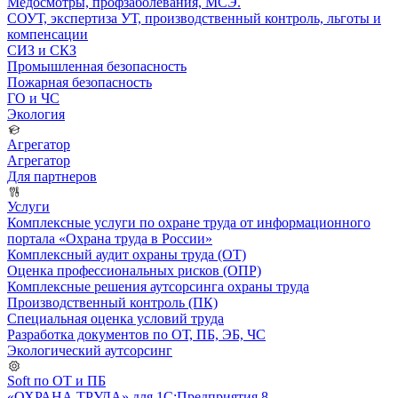
Медосмотры, профзаболевания, МСЭ.
СОУТ, экспертиза УТ, производственный контроль, льготы и
компенсации
СИЗ и СКЗ
Промышленная безопасность
Пожарная безопасность
ГО и ЧС
Экология
Агрегатор
Агрегатор
Для партнеров
Услуги
Комплексные услуги по охране труда от информационного
портала «Охрана труда в России»
Комплексный аудит охраны труда (ОТ)
Оценка профессиональных рисков (ОПР)
Комплексные решения аутсорсинга охраны труда
Производственный контроль (ПК)
Специальная оценка условий труда
Разработка документов по ОТ, ПБ, ЭБ, ЧС
Экологический аутсорсинг
Soft по ОТ и ПБ
«ОХРАНА ТРУДА» для 1С:Предприятия 8