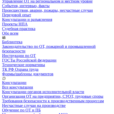
Управление ОТ на региональном и местном уровне
События, интервью, факты
Происшествия, аварии, пожары, несчастные случаи
Передовой опыт
Консультации и разъяснения
Проекты НПА
Судебная практика
Обо всем
Библиотека
Законодательство по ОТ, пожарной и промышленной
безопасности
Инструкции по ОТ
ГОСТы Российской федерации
Технические нормативы
ТК РФ Охрана труда
Формы/шаблоны документов
Консультации
Все консультации
Консультации органов исполнительной власти
Организация ОТ на предприятии, СУОТ, трудовые споры
Требования безопасности к производственным процессам
Несчастные случаи на производстве
Обучение по ОТ и ПБ