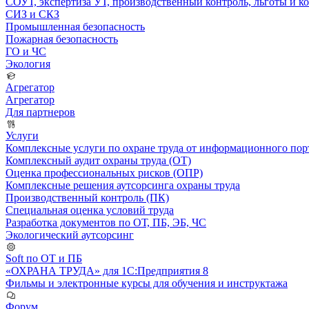
СОУТ, экспертиза УТ, производственный контроль, льготы и 
СИЗ и СКЗ
Промышленная безопасность
Пожарная безопасность
ГО и ЧС
Экология
Агрегатор
Агрегатор
Для партнеров
Услуги
Комплексные услуги по охране труда от информационного порт
Комплексный аудит охраны труда (ОТ)
Оценка профессиональных рисков (ОПР)
Комплексные решения аутсорсинга охраны труда
Производственный контроль (ПК)
Специальная оценка условий труда
Разработка документов по ОТ, ПБ, ЭБ, ЧС
Экологический аутсорсинг
Soft по ОТ и ПБ
«ОХРАНА ТРУДА» для 1С:Предприятия 8
Фильмы и электронные курсы для обучения и инструктажа
Форум