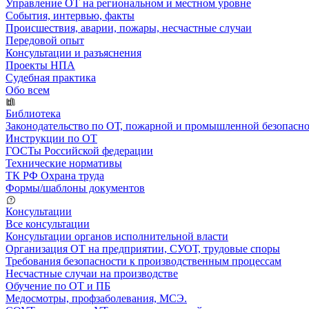
Управление ОТ на региональном и местном уровне
События, интервью, факты
Происшествия, аварии, пожары, несчастные случаи
Передовой опыт
Консультации и разъяснения
Проекты НПА
Судебная практика
Обо всем
Библиотека
Законодательство по ОТ, пожарной и промышленной безопасн
Инструкции по ОТ
ГОСТы Российской федерации
Технические нормативы
ТК РФ Охрана труда
Формы/шаблоны документов
Консультации
Все консультации
Консультации органов исполнительной власти
Организация ОТ на предприятии, СУОТ, трудовые споры
Требования безопасности к производственным процессам
Несчастные случаи на производстве
Обучение по ОТ и ПБ
Медосмотры, профзаболевания, МСЭ.