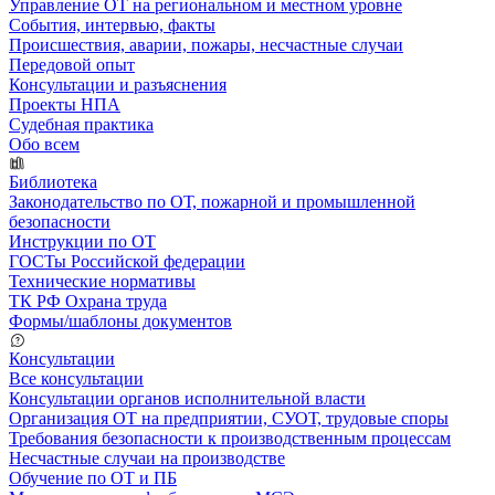
Управление ОТ на региональном и местном уровне
События, интервью, факты
Происшествия, аварии, пожары, несчастные случаи
Передовой опыт
Консультации и разъяснения
Проекты НПА
Судебная практика
Обо всем
Библиотека
Законодательство по ОТ, пожарной и промышленной
безопасности
Инструкции по ОТ
ГОСТы Российской федерации
Технические нормативы
ТК РФ Охрана труда
Формы/шаблоны документов
Консультации
Все консультации
Консультации органов исполнительной власти
Организация ОТ на предприятии, СУОТ, трудовые споры
Требования безопасности к производственным процессам
Несчастные случаи на производстве
Обучение по ОТ и ПБ