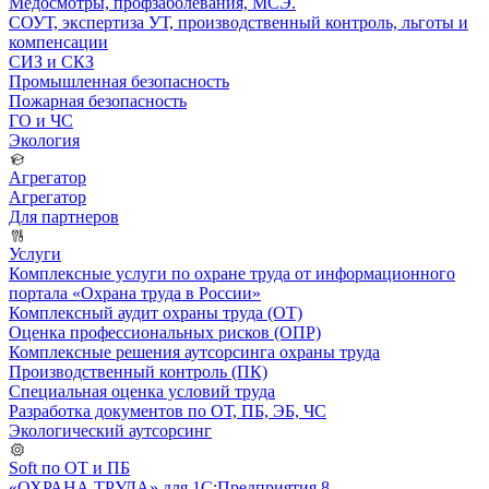
Медосмотры, профзаболевания, МСЭ.
СОУТ, экспертиза УТ, производственный контроль, льготы и
компенсации
СИЗ и СКЗ
Промышленная безопасность
Пожарная безопасность
ГО и ЧС
Экология
Агрегатор
Агрегатор
Для партнеров
Услуги
Комплексные услуги по охране труда от информационного
портала «Охрана труда в России»
Комплексный аудит охраны труда (ОТ)
Оценка профессиональных рисков (ОПР)
Комплексные решения аутсорсинга охраны труда
Производственный контроль (ПК)
Специальная оценка условий труда
Разработка документов по ОТ, ПБ, ЭБ, ЧС
Экологический аутсорсинг
Soft по ОТ и ПБ
«ОХРАНА ТРУДА» для 1С:Предприятия 8