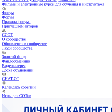
Фильмы и электронные курсы для обучения и инструктажа
Форум
Форум
Правила форума
Приглашаем авторов
ССОТ
О сообществе
Обновления в сообществе
Люди сообщества
Золотой фонд
Файлообменник
Видеогалерея
Доска объявлений
CHAT-OT
Календарь событий
Игры для СОТов