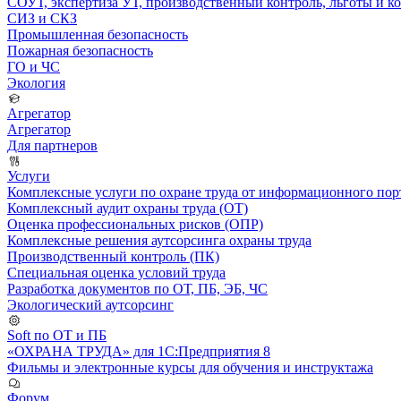
СОУТ, экспертиза УТ, производственный контроль, льготы и 
СИЗ и СКЗ
Промышленная безопасность
Пожарная безопасность
ГО и ЧС
Экология
Агрегатор
Агрегатор
Для партнеров
Услуги
Комплексные услуги по охране труда от информационного порт
Комплексный аудит охраны труда (ОТ)
Оценка профессиональных рисков (ОПР)
Комплексные решения аутсорсинга охраны труда
Производственный контроль (ПК)
Специальная оценка условий труда
Разработка документов по ОТ, ПБ, ЭБ, ЧС
Экологический аутсорсинг
Soft по ОТ и ПБ
«ОХРАНА ТРУДА» для 1С:Предприятия 8
Фильмы и электронные курсы для обучения и инструктажа
Форум