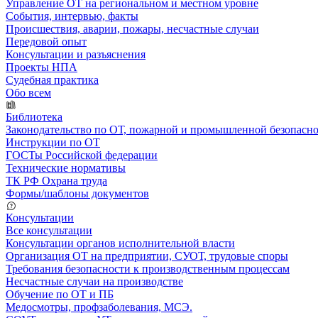
Управление ОТ на региональном и местном уровне
События, интервью, факты
Происшествия, аварии, пожары, несчастные случаи
Передовой опыт
Консультации и разъяснения
Проекты НПА
Судебная практика
Обо всем
Библиотека
Законодательство по ОТ, пожарной и промышленной безопасн
Инструкции по ОТ
ГОСТы Российской федерации
Технические нормативы
ТК РФ Охрана труда
Формы/шаблоны документов
Консультации
Все консультации
Консультации органов исполнительной власти
Организация ОТ на предприятии, СУОТ, трудовые споры
Требования безопасности к производственным процессам
Несчастные случаи на производстве
Обучение по ОТ и ПБ
Медосмотры, профзаболевания, МСЭ.