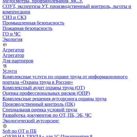
Медосмотры, профзаболевания, МСЭ.
СОУТ, экспертиза УТ, производственный контроль, льготы и
компенсации
СИЗ и СКЗ
Промышленная безопасность
Пожарная безопасность
ГО и ЧС
Экология
Агрегатор
Агрегатор
Для партнеров
Услуги
Комплексные услуги по охране труда от информационного
портала «Охрана труда в России»
Комплексный аудит охраны труда (ОТ)
Оценка профессиональных рисков (ОПР)
Комплексные решения аутсорсинга охраны труда
Производственный контроль (ПК)
Специальная оценка условий труда
Разработка документов по ОТ, ПБ, ЭБ, ЧС
Экологический аутсорсинг
Soft по ОТ и ПБ
«ОХРАНА ТРУДА» для 1С:Предприятия 8