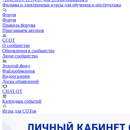
Фильмы и электронные курсы для обучения и инструктажа
Форум
Форум
Правила форума
Приглашаем авторов
ССОТ
О сообществе
Обновления в сообществе
Люди сообщества
Золотой фонд
Файлообменник
Видеогалерея
Доска объявлений
CHAT-OT
Календарь событий
Игры для СОТов