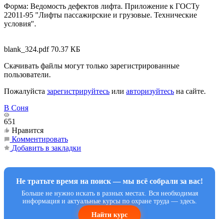
Форма: Ведомость дефектов лифта. Приложение к ГОСТу
22011-95 "Лифты пассажирские и грузовые. Технические
условия".
blank_324.pdf
70.37 КБ
Скачивать файлы могут только зарегистрированные
пользователи.
Пожалуйста
зарегистрируйтесь
или
авторизуйтесь
на сайте.
В Соня
651
Нравится
Комментировать
Добавить в закладки
Не тратьте время на поиск — мы всё собрали за вас!
Больше не нужно искать в разных местах. Вся необходимая
информация и актуальные курсы по охране труда — здесь.
Найти курс