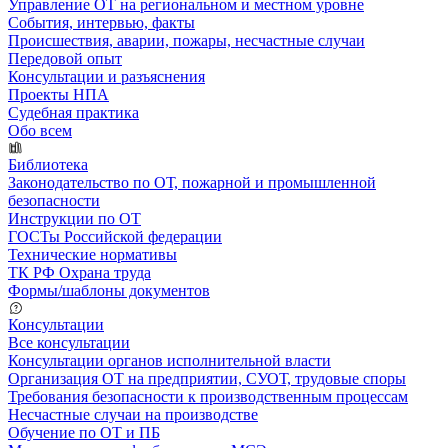
Управление ОТ на региональном и местном уровне
События, интервью, факты
Происшествия, аварии, пожары, несчастные случаи
Передовой опыт
Консультации и разъяснения
Проекты НПА
Судебная практика
Обо всем
Библиотека
Законодательство по ОТ, пожарной и промышленной
безопасности
Инструкции по ОТ
ГОСТы Российской федерации
Технические нормативы
ТК РФ Охрана труда
Формы/шаблоны документов
Консультации
Все консультации
Консультации органов исполнительной власти
Организация ОТ на предприятии, СУОТ, трудовые споры
Требования безопасности к производственным процессам
Несчастные случаи на производстве
Обучение по ОТ и ПБ