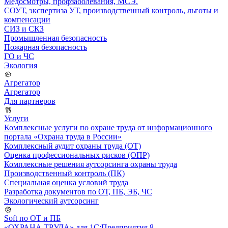
Медосмотры, профзаболевания, МСЭ.
СОУТ, экспертиза УТ, производственный контроль, льготы и
компенсации
СИЗ и СКЗ
Промышленная безопасность
Пожарная безопасность
ГО и ЧС
Экология
Агрегатор
Агрегатор
Для партнеров
Услуги
Комплексные услуги по охране труда от информационного
портала «Охрана труда в России»
Комплексный аудит охраны труда (ОТ)
Оценка профессиональных рисков (ОПР)
Комплексные решения аутсорсинга охраны труда
Производственный контроль (ПК)
Специальная оценка условий труда
Разработка документов по ОТ, ПБ, ЭБ, ЧС
Экологический аутсорсинг
Soft по ОТ и ПБ
«ОХРАНА ТРУДА» для 1С:Предприятия 8