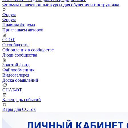
Фильмы и электронные курсы для обучения и инструктажа
Форум
Форум
Правила форума
Приглашаем авторов
ССОТ
О сообществе
Обновления в сообществе
Люди сообщества
Золотой фонд
Файлообменник
Видеогалерея
Доска объявлений
CHAT-OT
Календарь событий
Игры для СОТов