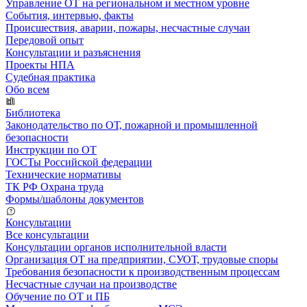
Управление ОТ на региональном и местном уровне
События, интервью, факты
Происшествия, аварии, пожары, несчастные случаи
Передовой опыт
Консультации и разъяснения
Проекты НПА
Судебная практика
Обо всем
Библиотека
Законодательство по ОТ, пожарной и промышленной
безопасности
Инструкции по ОТ
ГОСТы Российской федерации
Технические нормативы
ТК РФ Охрана труда
Формы/шаблоны документов
Консультации
Все консультации
Консультации органов исполнительной власти
Организация ОТ на предприятии, СУОТ, трудовые споры
Требования безопасности к производственным процессам
Несчастные случаи на производстве
Обучение по ОТ и ПБ