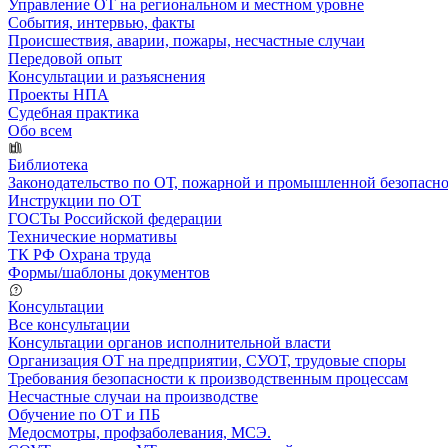
Управление ОТ на региональном и местном уровне
События, интервью, факты
Происшествия, аварии, пожары, несчастные случаи
Передовой опыт
Консультации и разъяснения
Проекты НПА
Судебная практика
Обо всем
Библиотека
Законодательство по ОТ, пожарной и промышленной безопасн
Инструкции по ОТ
ГОСТы Российской федерации
Технические нормативы
ТК РФ Охрана труда
Формы/шаблоны документов
Консультации
Все консультации
Консультации органов исполнительной власти
Организация ОТ на предприятии, СУОТ, трудовые споры
Требования безопасности к производственным процессам
Несчастные случаи на производстве
Обучение по ОТ и ПБ
Медосмотры, профзаболевания, МСЭ.