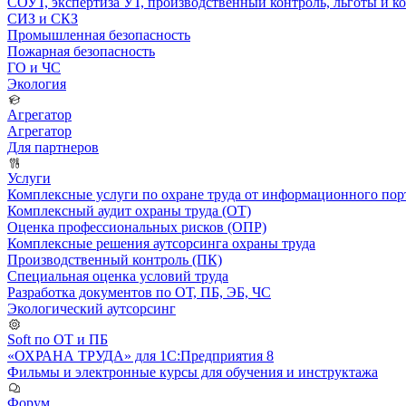
СОУТ, экспертиза УТ, производственный контроль, льготы и 
СИЗ и СКЗ
Промышленная безопасность
Пожарная безопасность
ГО и ЧС
Экология
Агрегатор
Агрегатор
Для партнеров
Услуги
Комплексные услуги по охране труда от информационного порт
Комплексный аудит охраны труда (ОТ)
Оценка профессиональных рисков (ОПР)
Комплексные решения аутсорсинга охраны труда
Производственный контроль (ПК)
Специальная оценка условий труда
Разработка документов по ОТ, ПБ, ЭБ, ЧС
Экологический аутсорсинг
Soft по ОТ и ПБ
«ОХРАНА ТРУДА» для 1С:Предприятия 8
Фильмы и электронные курсы для обучения и инструктажа
Форум