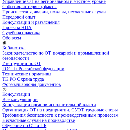
Управление ОТ на региональном и местном уровне
События, интервью, факты
Происшествия, аварии, пожары, несчастные случаи
Передовой опыт
Консультации и разъяснения
Проекты НПА
Судебная практика
Обо всем
Библиотека
Законодательство по ОТ, пожарной и промышленной
безопасности
Инструкции по ОТ
ГОСТы Российской федерации
Технические нормативы
ТК РФ Охрана труда
Формы/шаблоны документов
Консультации
Все консультации
Консультации органов исполнительной власти
Организация ОТ на предприятии, СУОТ, трудовые споры
Требования безопасности к производственным процессам
Несчастные случаи на производстве
Обучение по ОТ и ПБ