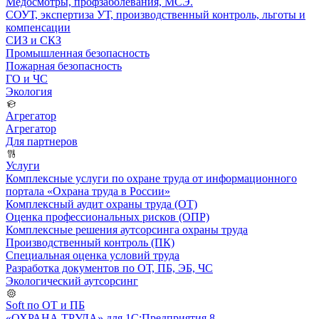
Медосмотры, профзаболевания, МСЭ.
СОУТ, экспертиза УТ, производственный контроль, льготы и
компенсации
СИЗ и СКЗ
Промышленная безопасность
Пожарная безопасность
ГО и ЧС
Экология
Агрегатор
Агрегатор
Для партнеров
Услуги
Комплексные услуги по охране труда от информационного
портала «Охрана труда в России»
Комплексный аудит охраны труда (ОТ)
Оценка профессиональных рисков (ОПР)
Комплексные решения аутсорсинга охраны труда
Производственный контроль (ПК)
Специальная оценка условий труда
Разработка документов по ОТ, ПБ, ЭБ, ЧС
Экологический аутсорсинг
Soft по ОТ и ПБ
«ОХРАНА ТРУДА» для 1С:Предприятия 8