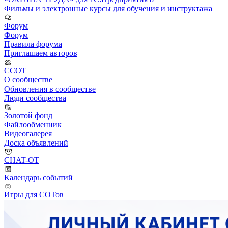
Фильмы и электронные курсы для обучения и инструктажа
Форум
Форум
Правила форума
Приглашаем авторов
ССОТ
О сообществе
Обновления в сообществе
Люди сообщества
Золотой фонд
Файлообменник
Видеогалерея
Доска объявлений
CHAT-OT
Календарь событий
Игры для СОТов