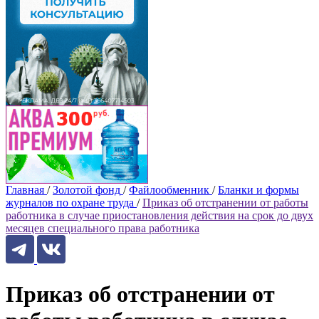
Главная
/
Золотой фонд
/
Файлообменник
/
Бланки и формы
журналов по охране труда
/
Приказ об отстранении от работы
работника в случае приостановления действия на срок до двух
месяцев специального права работника
Приказ об отстранении от