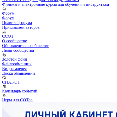
Фильмы и электронные курсы для обучения и инструктажа
Форум
Форум
Правила форума
Приглашаем авторов
ССОТ
О сообществе
Обновления в сообществе
Люди сообщества
Золотой фонд
Файлообменник
Видеогалерея
Доска объявлений
CHAT-OT
Календарь событий
Игры для СОТов