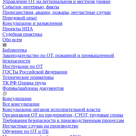
Управление ОТ на региональном и местном уровне
События, интервью, факты
Происшествия, аварии, пожары, несчастные случаи
Передовой опыт
Консультации и разъяснения
Проекты НПА
Судебная практика
Обо всем
Библиотека
Законодательство по ОТ, пожарной и промышленной
безопасности
Инструкции по ОТ
ГОСТы Российской федерации
Технические нормативы
ТК РФ Охрана труда
Формы/шаблоны документов
Консультации
Все консультации
Консультации органов исполнительной власти
Организация ОТ на предприятии, СУОТ, трудовые споры
Требования безопасности к производственным процессам
Несчастные случаи на производстве
Обучение по ОТ и ПБ