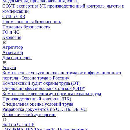
Медосмотры, профзаболевания, МСЭ.
СОУТ, экспертиза УТ, производственный контроль, льготы и
компенсации
СИЗ и СКЗ
Промышленная безопасность
Пожарная безопасность
ГО и ЧС
Экология
Агрегатор
Агрегатор
Для партнеров
Услуги
Комплексные услуги по охране труда от информационного
портала «Охрана труда в России»
Комплексный аудит охраны труда (ОТ)
Оценка профессиональных рисков (ОПР)
Комплексные решения аутсорсинга охраны труда
Производственный контроль (ПК)
Специальная оценка условий труда
Разработка документов по ОТ, ПБ, ЭБ, ЧС
Экологический аутсорсинг
Soft по ОТ и ПБ
«ОХРАНА ТРУДА» для 1С:Предприятия 8