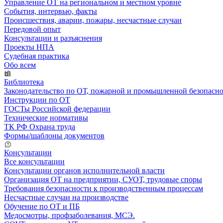
Управление ОТ на региональном и местном уровне
События, интервью, факты
Происшествия, аварии, пожары, несчастные случаи
Передовой опыт
Консультации и разъяснения
Проекты НПА
Судебная практика
Обо всем
Библиотека
Законодательство по ОТ, пожарной и промышленной безопасн
Инструкции по ОТ
ГОСТы Российской федерации
Технические нормативы
ТК РФ Охрана труда
Формы/шаблоны документов
Консультации
Все консультации
Консультации органов исполнительной власти
Организация ОТ на предприятии, СУОТ, трудовые споры
Требования безопасности к производственным процессам
Несчастные случаи на производстве
Обучение по ОТ и ПБ
Медосмотры, профзаболевания, МСЭ.