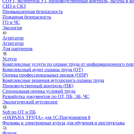
СОУТ, экспертиза УТ, производственный контроль, льготы и 
СИЗ и СКЗ
Промышленная безопасность
Пожарная безопасность
ГО и ЧС
Экология
Агрегатор
Агрегатор
Для партнеров
Услуги
Комплексные услуги по охране труда от информационного порт
Комплексный аудит охраны труда (ОТ)
Оценка профессиональных рисков (ОПР)
Комплексные решения аутсорсинга охраны труда
Производственный контроль (ПК)
Специальная оценка условий труда
Разработка документов по ОТ, ПБ, ЭБ, ЧС
Экологический аутсорсинг
Soft по ОТ и ПБ
«ОХРАНА ТРУДА» для 1С:Предприятия 8
Фильмы и электронные курсы для обучения и инструктажа
Форум