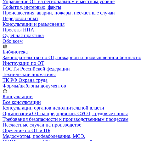
Управление ОТ на региональном и местном уровне
События, интервью, факты
Происшествия, аварии, пожары, несчастные случаи
Передовой опыт
Консультации и разъяснения
Проекты НПА
Судебная практика
Обо всем
Библиотека
Законодательство по ОТ, пожарной и промышленной безопасн
Инструкции по ОТ
ГОСТы Российской федерации
Технические нормативы
ТК РФ Охрана труда
Формы/шаблоны документов
Консультации
Все консультации
Консультации органов исполнительной власти
Организация ОТ на предприятии, СУОТ, трудовые споры
Требования безопасности к производственным процессам
Несчастные случаи на производстве
Обучение по ОТ и ПБ
Медосмотры, профзаболевания, МСЭ.