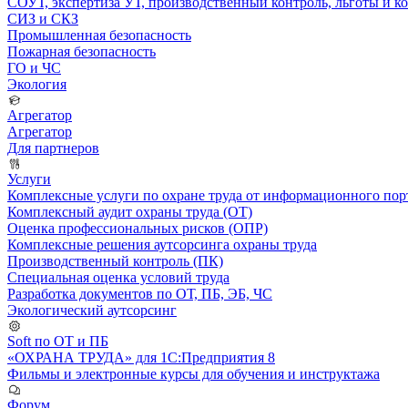
СОУТ, экспертиза УТ, производственный контроль, льготы и 
СИЗ и СКЗ
Промышленная безопасность
Пожарная безопасность
ГО и ЧС
Экология
Агрегатор
Агрегатор
Для партнеров
Услуги
Комплексные услуги по охране труда от информационного порт
Комплексный аудит охраны труда (ОТ)
Оценка профессиональных рисков (ОПР)
Комплексные решения аутсорсинга охраны труда
Производственный контроль (ПК)
Специальная оценка условий труда
Разработка документов по ОТ, ПБ, ЭБ, ЧС
Экологический аутсорсинг
Soft по ОТ и ПБ
«ОХРАНА ТРУДА» для 1С:Предприятия 8
Фильмы и электронные курсы для обучения и инструктажа
Форум