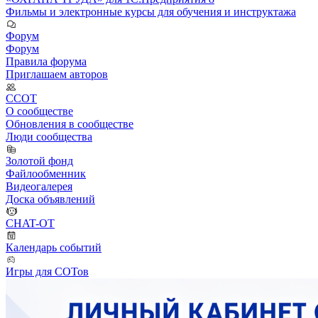
Фильмы и электронные курсы для обучения и инструктажа
Форум
Форум
Правила форума
Приглашаем авторов
ССОТ
О сообществе
Обновления в сообществе
Люди сообщества
Золотой фонд
Файлообменник
Видеогалерея
Доска объявлений
CHAT-OT
Календарь событий
Игры для СОТов