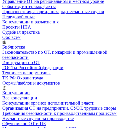
Управление ОТ на региональном и местном уровне
События, интервью, факты
Происшествия, аварии, пожары, несчастные случаи
Передовой опыт
Консультации и разъяснения
Проекты НПА
Судебная практика
Обо всем
Библиотека
Законодательство по ОТ, пожарной и промышленной
безопасности
Инструкции по ОТ
ГОСТы Российской федерации
Технические нормативы
ТК РФ Охрана труда
Формы/шаблоны документов
Консультации
Все консультации
Консультации органов исполнительной власти
Организация ОТ на предприятии, СУОТ, трудовые споры
Требования безопасности к производственным процессам
Несчастные случаи на производстве
Обучение по ОТ и ПБ