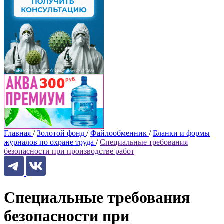
Главная
/
Золотой фонд
/
Файлообменник
/
Бланки и формы
журналов по охране труда
/
Специальные требования
безопасности при производстве работ
Специальные требования
безопасности при