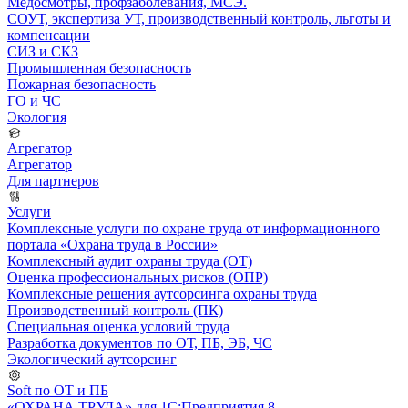
Медосмотры, профзаболевания, МСЭ.
СОУТ, экспертиза УТ, производственный контроль, льготы и
компенсации
СИЗ и СКЗ
Промышленная безопасность
Пожарная безопасность
ГО и ЧС
Экология
Агрегатор
Агрегатор
Для партнеров
Услуги
Комплексные услуги по охране труда от информационного
портала «Охрана труда в России»
Комплексный аудит охраны труда (ОТ)
Оценка профессиональных рисков (ОПР)
Комплексные решения аутсорсинга охраны труда
Производственный контроль (ПК)
Специальная оценка условий труда
Разработка документов по ОТ, ПБ, ЭБ, ЧС
Экологический аутсорсинг
Soft по ОТ и ПБ
«ОХРАНА ТРУДА» для 1С:Предприятия 8