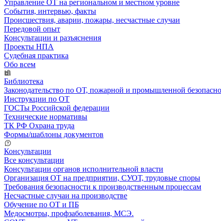
Управление ОТ на региональном и местном уровне
События, интервью, факты
Происшествия, аварии, пожары, несчастные случаи
Передовой опыт
Консультации и разъяснения
Проекты НПА
Судебная практика
Обо всем
Библиотека
Законодательство по ОТ, пожарной и промышленной безопасн
Инструкции по ОТ
ГОСТы Российской федерации
Технические нормативы
ТК РФ Охрана труда
Формы/шаблоны документов
Консультации
Все консультации
Консультации органов исполнительной власти
Организация ОТ на предприятии, СУОТ, трудовые споры
Требования безопасности к производственным процессам
Несчастные случаи на производстве
Обучение по ОТ и ПБ
Медосмотры, профзаболевания, МСЭ.