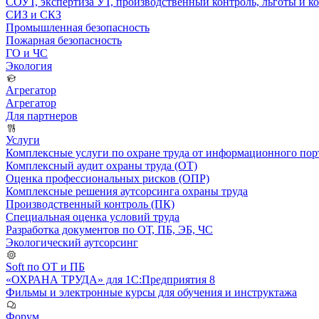
СОУТ, экспертиза УТ, производственный контроль, льготы и 
СИЗ и СКЗ
Промышленная безопасность
Пожарная безопасность
ГО и ЧС
Экология
Агрегатор
Агрегатор
Для партнеров
Услуги
Комплексные услуги по охране труда от информационного порт
Комплексный аудит охраны труда (ОТ)
Оценка профессиональных рисков (ОПР)
Комплексные решения аутсорсинга охраны труда
Производственный контроль (ПК)
Специальная оценка условий труда
Разработка документов по ОТ, ПБ, ЭБ, ЧС
Экологический аутсорсинг
Soft по ОТ и ПБ
«ОХРАНА ТРУДА» для 1С:Предприятия 8
Фильмы и электронные курсы для обучения и инструктажа
Форум