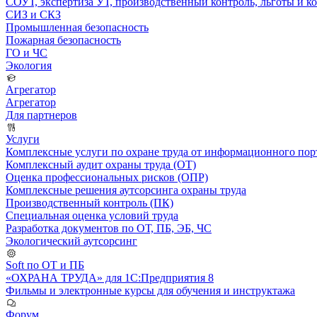
СОУТ, экспертиза УТ, производственный контроль, льготы и 
СИЗ и СКЗ
Промышленная безопасность
Пожарная безопасность
ГО и ЧС
Экология
Агрегатор
Агрегатор
Для партнеров
Услуги
Комплексные услуги по охране труда от информационного порт
Комплексный аудит охраны труда (ОТ)
Оценка профессиональных рисков (ОПР)
Комплексные решения аутсорсинга охраны труда
Производственный контроль (ПК)
Специальная оценка условий труда
Разработка документов по ОТ, ПБ, ЭБ, ЧС
Экологический аутсорсинг
Soft по ОТ и ПБ
«ОХРАНА ТРУДА» для 1С:Предприятия 8
Фильмы и электронные курсы для обучения и инструктажа
Форум