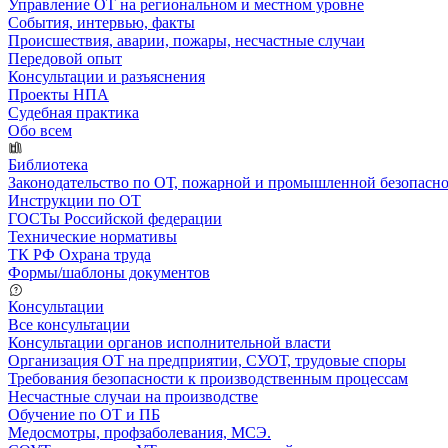
Управление ОТ на региональном и местном уровне
События, интервью, факты
Происшествия, аварии, пожары, несчастные случаи
Передовой опыт
Консультации и разъяснения
Проекты НПА
Судебная практика
Обо всем
Библиотека
Законодательство по ОТ, пожарной и промышленной безопасн
Инструкции по ОТ
ГОСТы Российской федерации
Технические нормативы
ТК РФ Охрана труда
Формы/шаблоны документов
Консультации
Все консультации
Консультации органов исполнительной власти
Организация ОТ на предприятии, СУОТ, трудовые споры
Требования безопасности к производственным процессам
Несчастные случаи на производстве
Обучение по ОТ и ПБ
Медосмотры, профзаболевания, МСЭ.