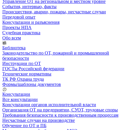
Управление ОТ на региональном и местном уровне
События, интервью, факты
Происшествия, аварии, пожары, несчастные случаи
Передовой опыт
Консультации и разъяснения
Проекты НПА
Судебная практика
Обо всем
Библиотека
Законодательство по ОТ, пожарной и промышленной
безопасности
Инструкции по ОТ
ГОСТы Российской федерации
Технические нормативы
ТК РФ Охрана труда
Формы/шаблоны документов
Консультации
Все консультации
Консультации органов исполнительной власти
Организация ОТ на предприятии, СУОТ, трудовые споры
Требования безопасности к производственным процессам
Несчастные случаи на производстве
Обучение по ОТ и ПБ