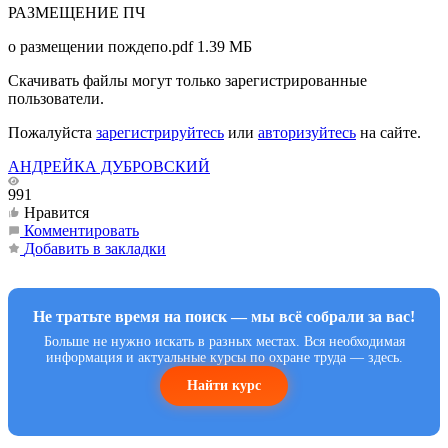
РАЗМЕЩЕНИЕ ПЧ
о размещении пождепо.pdf
1.39 МБ
Скачивать файлы могут только зарегистрированные
пользователи.
Пожалуйста
зарегистрируйтесь
или
авторизуйтесь
на сайте.
АНДРЕЙКА ДУБРОВСКИЙ
991
Нравится
Комментировать
Добавить в закладки
Не тратьте время на поиск — мы всё собрали за вас!
Больше не нужно искать в разных местах. Вся необходимая
информация и актуальные курсы по охране труда — здесь.
Найти курс