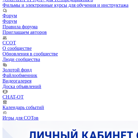
Фильмы и электронные курсы для обучения и инструктажа
Форум
Форум
Правила форума
Приглашаем авторов
ССОТ
О сообществе
Обновления в сообществе
Люди сообщества
Золотой фонд
Файлообменник
Видеогалерея
Доска объявлений
CHAT-OT
Календарь событий
Игры для СОТов