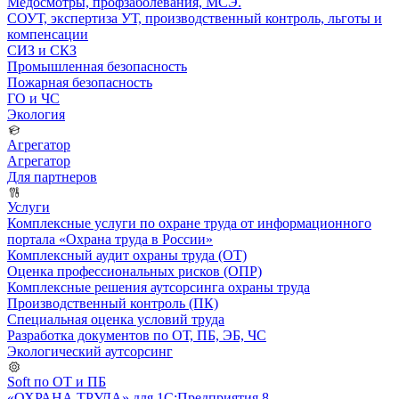
Медосмотры, профзаболевания, МСЭ.
СОУТ, экспертиза УТ, производственный контроль, льготы и
компенсации
СИЗ и СКЗ
Промышленная безопасность
Пожарная безопасность
ГО и ЧС
Экология
Агрегатор
Агрегатор
Для партнеров
Услуги
Комплексные услуги по охране труда от информационного
портала «Охрана труда в России»
Комплексный аудит охраны труда (ОТ)
Оценка профессиональных рисков (ОПР)
Комплексные решения аутсорсинга охраны труда
Производственный контроль (ПК)
Специальная оценка условий труда
Разработка документов по ОТ, ПБ, ЭБ, ЧС
Экологический аутсорсинг
Soft по ОТ и ПБ
«ОХРАНА ТРУДА» для 1С:Предприятия 8