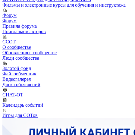
Фильмы и электронные курсы для обучения и инструктажа
Форум
Форум
Правила форума
Приглашаем авторов
ССОТ
О сообществе
Обновления в сообществе
Люди сообщества
Золотой фонд
Файлообменник
Видеогалерея
Доска объявлений
CHAT-OT
Календарь событий
Игры для СОТов