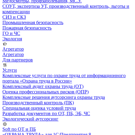
Медосмотры, профзаболевания, МСЭ.
СОУТ, экспертиза УТ, производственный контроль, льготы и
компенсации
СИЗ и СКЗ
Промышленная безопасность
Пожарная безопасность
ГО и ЧС
Экология
Агрегатор
Агрегатор
Для партнеров
Услуги
Комплексные услуги по охране труда от информационного
портала «Охрана труда в России»
Комплексный аудит охраны труда (ОТ)
Оценка профессиональных рисков (ОПР)
Комплексные решения аутсорсинга охраны труда
Производственный контроль (ПК)
Специальная оценка условий труда
Разработка документов по ОТ, ПБ, ЭБ, ЧС
Экологический аутсорсинг
Soft по ОТ и ПБ
«ОХРАНА ТРУДА» для 1С:Предприятия 8