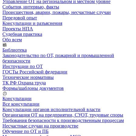
Управление ОТ на региональном и местном уровне
События, интервью, факты
Происшествия, аварии, пожары, несчастные случаи
Передовой опыт
Консультации и разъяснения
Проекты НПА
Судебная практика
Обо всем
Библиотека
Законодательство по ОТ, пожарной и промышленной
безопасности
Инструкции по ОТ
ГОСТы Российской федерации
Технические нормативы
ТК РФ Охрана труда
Формы/шаблоны документов
Консультации
Все консультации
Консультации органов исполнительной власти
Организация ОТ на предприятии, СУОТ, трудовые споры
Требования безопасности к производственным процессам
Несчастные случаи на производстве
Обучение по ОТ и ПБ