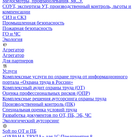
Медосмотры, профзаболевания, МСЭ.
СОУТ, экспертиза УТ, производственный контроль, льготы и
компенсации
СИЗ и СКЗ
Промышленная безопасность
Пожарная безопасность
ГО и ЧС
Экология
Агрегатор
Агрегатор
Для партнеров
Услуги
Комплексные услуги по охране труда от информационного
портала «Охрана труда в России»
Комплексный аудит охраны труда (ОТ)
Оценка профессиональных рисков (ОПР)
Комплексные решения аутсорсинга охраны труда
Производственный контроль (ПК)
Специальная оценка условий труда
Разработка документов по ОТ, ПБ, ЭБ, ЧС
Экологический аутсорсинг
Soft по ОТ и ПБ
«ОХРАНА ТРУДА» для 1С:Предприятия 8