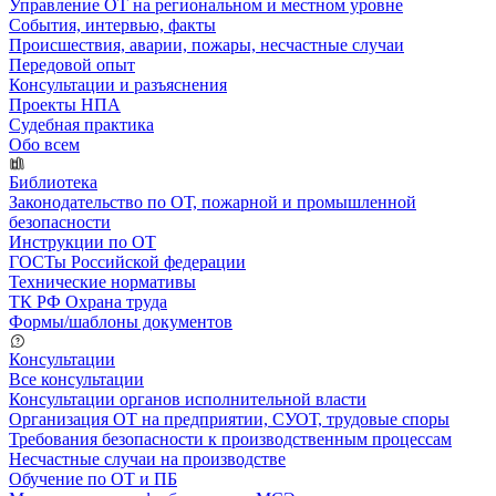
Управление ОТ на региональном и местном уровне
События, интервью, факты
Происшествия, аварии, пожары, несчастные случаи
Передовой опыт
Консультации и разъяснения
Проекты НПА
Судебная практика
Обо всем
Библиотека
Законодательство по ОТ, пожарной и промышленной
безопасности
Инструкции по ОТ
ГОСТы Российской федерации
Технические нормативы
ТК РФ Охрана труда
Формы/шаблоны документов
Консультации
Все консультации
Консультации органов исполнительной власти
Организация ОТ на предприятии, СУОТ, трудовые споры
Требования безопасности к производственным процессам
Несчастные случаи на производстве
Обучение по ОТ и ПБ