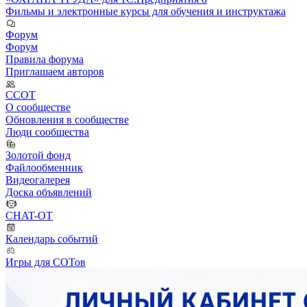
Фильмы и электронные курсы для обучения и инструктажа
Форум
Форум
Правила форума
Приглашаем авторов
ССОТ
О сообществе
Обновления в сообществе
Люди сообщества
Золотой фонд
Файлообменник
Видеогалерея
Доска объявлений
CHAT-OT
Календарь событий
Игры для СОТов