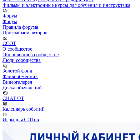
Фильмы и электронные курсы для обучения и инструктажа
Форум
Форум
Правила форума
Приглашаем авторов
ССОТ
О сообществе
Обновления в сообществе
Люди сообщества
Золотой фонд
Файлообменник
Видеогалерея
Доска объявлений
CHAT-OT
Календарь событий
Игры для СОТов