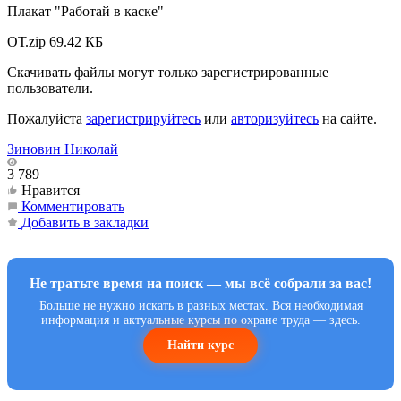
Плакат "Работай в каске"
ОТ.zip
69.42 КБ
Скачивать файлы могут только зарегистрированные
пользователи.
Пожалуйста
зарегистрируйтесь
или
авторизуйтесь
на сайте.
Зиновин Николай
3 789
Нравится
Комментировать
Добавить в закладки
Не тратьте время на поиск — мы всё собрали за вас!
Больше не нужно искать в разных местах. Вся необходимая
информация и актуальные курсы по охране труда — здесь.
Найти курс