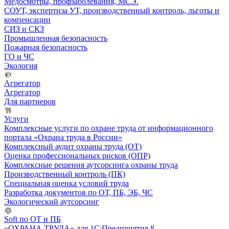
Медосмотры, профзаболевания, МСЭ.
СОУТ, экспертиза УТ, производственный контроль, льготы и
компенсации
СИЗ и СКЗ
Промышленная безопасность
Пожарная безопасность
ГО и ЧС
Экология
Агрегатор
Агрегатор
Для партнеров
Услуги
Комплексные услуги по охране труда от информационного
портала «Охрана труда в России»
Комплексный аудит охраны труда (ОТ)
Оценка профессиональных рисков (ОПР)
Комплексные решения аутсорсинга охраны труда
Производственный контроль (ПК)
Специальная оценка условий труда
Разработка документов по ОТ, ПБ, ЭБ, ЧС
Экологический аутсорсинг
Soft по ОТ и ПБ
«ОХРАНА ТРУДА» для 1С:Предприятия 8