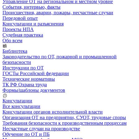
Управление ОТ на региональном и местном уровне
События, интервью, факты
Происшествия, аварии, пожары, несчастные случаи
Передовой опыт
Консультации и разъяснения
Проекты НПА
Судебная практика
Обо всем
Библиотека
Законодательство по ОТ, пожарной и промышленной
безопасности
Инструкции по ОТ
ГОСТы Российской федерации
Технические нормативы
ТК РФ Охрана труда
Формы/шаблоны документов
Консультации
Все консультации
Консультации органов исполнительной власти
Организация ОТ на предприятии, СУОТ, трудовые споры
Требования безопасности к производственным процессам
Несчастные случаи на производстве
Обучение по ОТ и ПБ