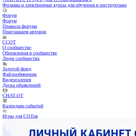
Фильмы и электронные курсы для обучения и инструктажа
Форум
Форум
Правила форума
Приглашаем авторов
ССОТ
О сообществе
Обновления в сообществе
Люди сообщества
Золотой фонд
Файлообменник
Видеогалерея
Доска объявлений
CHAT-OT
Календарь событий
Игры для СОТов