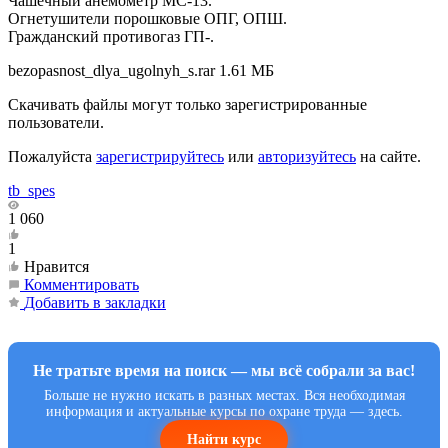
Чашечный анемометр МС-13.
Огнетушители порошковые ОПГ, ОПШ.
Гражданский противогаз ГП-.
bezopasnost_dlya_ugolnyh_s.rar
1.61 МБ
Скачивать файлы могут только зарегистрированные
пользователи.
Пожалуйста
зарегистрируйтесь
или
авторизуйтесь
на сайте.
tb_spes
1 060
1
Нравится
Комментировать
Добавить в закладки
Не тратьте время на поиск — мы всё собрали за вас!
Больше не нужно искать в разных местах. Вся необходимая
информация и актуальные курсы по охране труда — здесь.
Найти курс