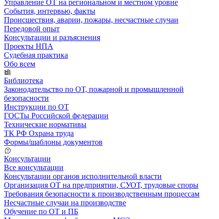
Управление ОТ на региональном и местном уровне
События, интервью, факты
Происшествия, аварии, пожары, несчастные случаи
Передовой опыт
Консультации и разъяснения
Проекты НПА
Судебная практика
Обо всем
Библиотека
Законодательство по ОТ, пожарной и промышленной
безопасности
Инструкции по ОТ
ГОСТы Российской федерации
Технические нормативы
ТК РФ Охрана труда
Формы/шаблоны документов
Консультации
Все консультации
Консультации органов исполнительной власти
Организация ОТ на предприятии, СУОТ, трудовые споры
Требования безопасности к производственным процессам
Несчастные случаи на производстве
Обучение по ОТ и ПБ