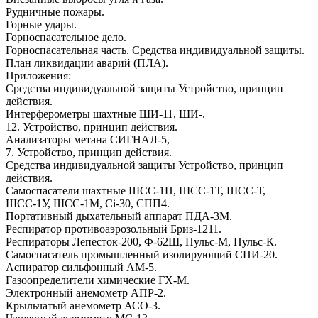
Рудничные пожары.
Горные удары.
Горноспасательное дело.
Горноспасательная часть. Средства индивидуальной защиты.
План ликвидации аварий (ПЛА).
Приложения:
Средства индивидуальной защиты Устройство, принцип
действия.
Интерферометры шахтные ШИ-11, ШИ-.
12. Устройство, принцип действия.
Анализаторы метана СИГНАЛ-5,
7. Устройство, принцип действия.
Средства индивидуальной защиты Устройство, принцип
действия.
Самоспасатели шахтные ШСС-1П, ШСС-1Т, ШСС-Т,
ШСС-1У, ШСС-1М, Ci-30, СПП4.
Портативный дыхательный аппарат ПДА-3М.
Респиратор противоаэрозольный Бриз-1211.
Респираторы Лепесток-200, Ф-62Ш, Пульс-М, Пульс-К.
Самоспасатель промышленный изолирующий СПИ-20.
Аспиратор сильфонный АМ-5.
Газоопределители химические ГХ-М.
Электронный анемометр АПР-2.
Крыльчатый анемометр АСО-3.