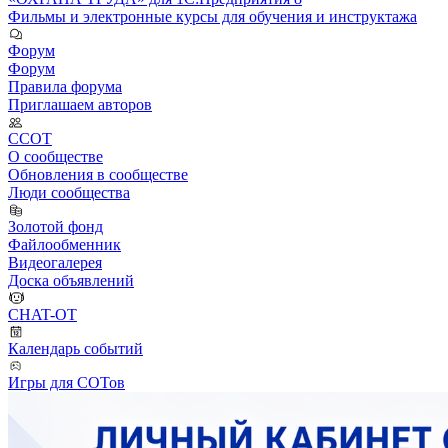
Фильмы и электронные курсы для обучения и инструктажа
Форум
Форум
Правила форума
Приглашаем авторов
ССОТ
О сообществе
Обновления в сообществе
Люди сообщества
Золотой фонд
Файлообменник
Видеогалерея
Доска объявлений
CHAT-OT
Календарь событий
Игры для СОТов