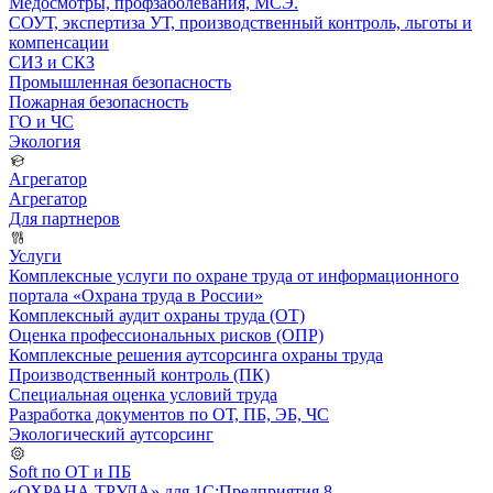
Медосмотры, профзаболевания, МСЭ.
СОУТ, экспертиза УТ, производственный контроль, льготы и
компенсации
СИЗ и СКЗ
Промышленная безопасность
Пожарная безопасность
ГО и ЧС
Экология
Агрегатор
Агрегатор
Для партнеров
Услуги
Комплексные услуги по охране труда от информационного
портала «Охрана труда в России»
Комплексный аудит охраны труда (ОТ)
Оценка профессиональных рисков (ОПР)
Комплексные решения аутсорсинга охраны труда
Производственный контроль (ПК)
Специальная оценка условий труда
Разработка документов по ОТ, ПБ, ЭБ, ЧС
Экологический аутсорсинг
Soft по ОТ и ПБ
«ОХРАНА ТРУДА» для 1С:Предприятия 8