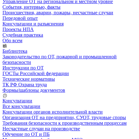
Управление ОТ на региональном и местном уровне
События, интервью, факты
Происшествия, аварии, пожары, несчастные случаи
Передовой опыт
Консультации и разъяснения
Проекты НПА
Судебная практика
Обо всем
Библиотека
Законодательство по ОТ, пожарной и промышленной
безопасности
Инструкции по ОТ
ГОСТы Российской федерации
Технические нормативы
ТК РФ Охрана труда
Формы/шаблоны документов
Консультации
Все консультации
Консультации органов исполнительной власти
Организация ОТ на предприятии, СУОТ, трудовые споры
Требования безопасности к производственным процессам
Несчастные случаи на производстве
Обучение по ОТ и ПБ