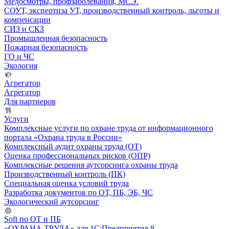
Медосмотры, профзаболевания, МСЭ.
СОУТ, экспертиза УТ, производственный контроль, льготы и
компенсации
СИЗ и СКЗ
Промышленная безопасность
Пожарная безопасность
ГО и ЧС
Экология
Агрегатор
Агрегатор
Для партнеров
Услуги
Комплексные услуги по охране труда от информационного
портала «Охрана труда в России»
Комплексный аудит охраны труда (ОТ)
Оценка профессиональных рисков (ОПР)
Комплексные решения аутсорсинга охраны труда
Производственный контроль (ПК)
Специальная оценка условий труда
Разработка документов по ОТ, ПБ, ЭБ, ЧС
Экологический аутсорсинг
Soft по ОТ и ПБ
«ОХРАНА ТРУДА» для 1С:Предприятия 8