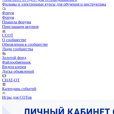
Фильмы и электронные курсы для обучения и инструктажа
Форум
Форум
Правила форума
Приглашаем авторов
ССОТ
О сообществе
Обновления в сообществе
Люди сообщества
Золотой фонд
Файлообменник
Видеогалерея
Доска объявлений
CHAT-OT
Календарь событий
Игры для СОТов