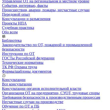
Управление ОТ на региональном и местном уровне
События, интервью, факты
Происшествия, аварии, пожары, несчастные случаи
Передовой опыт
Консультации и разъяснения
Проекты НПА
Судебная практика
Обо всем
Библиотека
Законодательство по ОТ, пожарной и промышленной
безопасности
Инструкции по ОТ
ГОСТы Российской федерации
Технические нормативы
ТК РФ Охрана труда
Формы/шаблоны документов
Консультации
Все консультации
Консультации органов исполнительной власти
Организация ОТ на предприятии, СУОТ, трудовые споры
Требования безопасности к производственным процессам
Несчастные случаи на производстве
Обучение по ОТ и ПБ