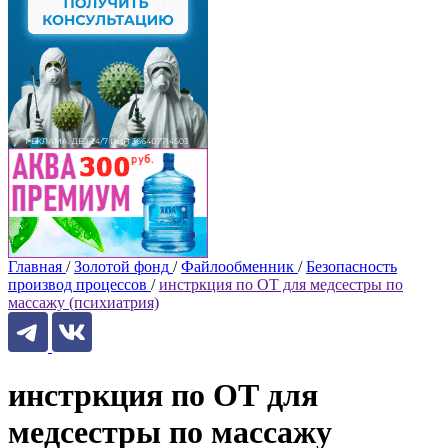
Главная
/
Золотой фонд
/
Файлообменник
/
Безопасность
производ процессов
/
инстркция по ОТ для медсестры по
массажу (психиатрия)
инстркция по ОТ для
медсестры по массажу