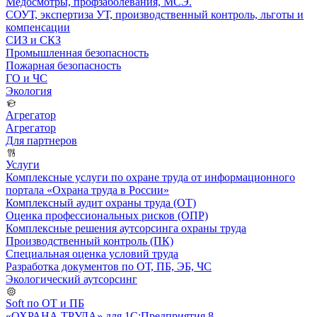
Медосмотры, профзаболевания, МСЭ.
СОУТ, экспертиза УТ, производственный контроль, льготы и
компенсации
СИЗ и СКЗ
Промышленная безопасность
Пожарная безопасность
ГО и ЧС
Экология
Агрегатор
Агрегатор
Для партнеров
Услуги
Комплексные услуги по охране труда от информационного
портала «Охрана труда в России»
Комплексный аудит охраны труда (ОТ)
Оценка профессиональных рисков (ОПР)
Комплексные решения аутсорсинга охраны труда
Производственный контроль (ПК)
Специальная оценка условий труда
Разработка документов по ОТ, ПБ, ЭБ, ЧС
Экологический аутсорсинг
Soft по ОТ и ПБ
«ОХРАНА ТРУДА» для 1С:Предприятия 8