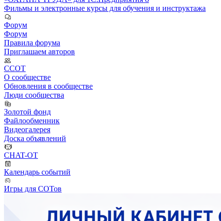
Фильмы и электронные курсы для обучения и инструктажа
Форум
Форум
Правила форума
Приглашаем авторов
ССОТ
О сообществе
Обновления в сообществе
Люди сообщества
Золотой фонд
Файлообменник
Видеогалерея
Доска объявлений
CHAT-OT
Календарь событий
Игры для СОТов