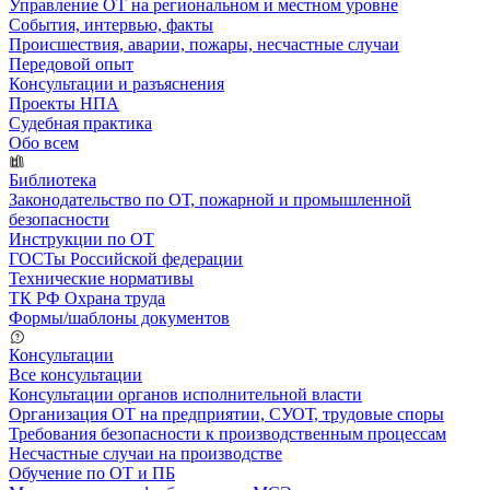
Управление ОТ на региональном и местном уровне
События, интервью, факты
Происшествия, аварии, пожары, несчастные случаи
Передовой опыт
Консультации и разъяснения
Проекты НПА
Судебная практика
Обо всем
Библиотека
Законодательство по ОТ, пожарной и промышленной
безопасности
Инструкции по ОТ
ГОСТы Российской федерации
Технические нормативы
ТК РФ Охрана труда
Формы/шаблоны документов
Консультации
Все консультации
Консультации органов исполнительной власти
Организация ОТ на предприятии, СУОТ, трудовые споры
Требования безопасности к производственным процессам
Несчастные случаи на производстве
Обучение по ОТ и ПБ