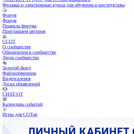
Фильмы и электронные курсы для обучения и инструктажа
Форум
Форум
Правила форума
Приглашаем авторов
ССОТ
О сообществе
Обновления в сообществе
Люди сообщества
Золотой фонд
Файлообменник
Видеогалерея
Доска объявлений
CHAT-OT
Календарь событий
Игры для СОТов