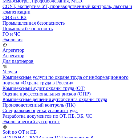
Медосмотры, профзаболевания, МСЭ.
СОУТ, экспертиза УТ, производственный контроль, льготы и
компенсации
СИЗ и СКЗ
Промышленная безопасность
Пожарная безопасность
ГО и ЧС
Экология
Агрегатор
Агрегатор
Для партнеров
Услуги
Комплексные услуги по охране труда от информационного
портала «Охрана труда в России»
Комплексный аудит охраны труда (ОТ)
Оценка профессиональных рисков (ОПР)
Комплексные решения аутсорсинга охраны труда
Производственный контроль (ПК)
Специальная оценка условий труда
Разработка документов по ОТ, ПБ, ЭБ, ЧС
Экологический аутсорсинг
Soft по ОТ и ПБ
«ОХРАНА ТРУДА» для 1С:Предприятия 8