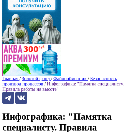
Главная
/
Золотой фонд
/
Файлообменник
/
Безопасность
производ процессов
/
Инфографика: "Памятка специалисту.
Правила работы на высоте"
Инфографика: "Памятка
специалисту. Правила