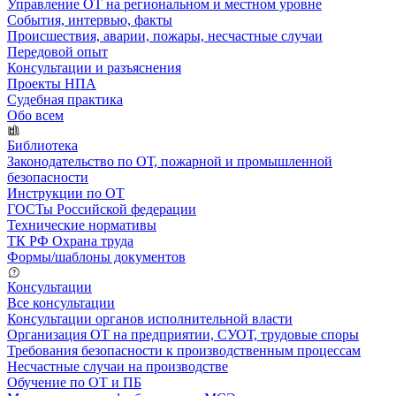
Управление ОТ на региональном и местном уровне
События, интервью, факты
Происшествия, аварии, пожары, несчастные случаи
Передовой опыт
Консультации и разъяснения
Проекты НПА
Судебная практика
Обо всем
Библиотека
Законодательство по ОТ, пожарной и промышленной
безопасности
Инструкции по ОТ
ГОСТы Российской федерации
Технические нормативы
ТК РФ Охрана труда
Формы/шаблоны документов
Консультации
Все консультации
Консультации органов исполнительной власти
Организация ОТ на предприятии, СУОТ, трудовые споры
Требования безопасности к производственным процессам
Несчастные случаи на производстве
Обучение по ОТ и ПБ