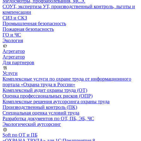
Медосмотры, профзаболевания, МСЭ.
СОУТ, экспертиза УТ, производственный контроль, льготы и
компенсации
СИЗ и СКЗ
Промышленная безопасность
Пожарная безопасность
ГО и ЧС
Экология
Агрегатор
Агрегатор
Для партнеров
Услуги
Комплексные услуги по охране труда от информационного
портала «Охрана труда в России»
Комплексный аудит охраны труда (ОТ)
Оценка профессиональных рисков (ОПР)
Комплексные решения аутсорсинга охраны труда
Производственный контроль (ПК)
Специальная оценка условий труда
Разработка документов по ОТ, ПБ, ЭБ, ЧС
Экологический аутсорсинг
Soft по ОТ и ПБ
«ОХРАНА ТРУДА» для 1С:Предприятия 8