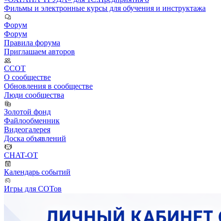
Фильмы и электронные курсы для обучения и инструктажа
Форум
Форум
Правила форума
Приглашаем авторов
ССОТ
О сообществе
Обновления в сообществе
Люди сообщества
Золотой фонд
Файлообменник
Видеогалерея
Доска объявлений
CHAT-OT
Календарь событий
Игры для СОТов