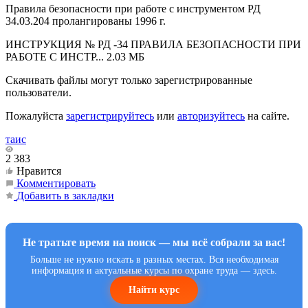
Правила безопасности при работе с инструментом РД
34.03.204 пролангированы 1996 г.
ИНСТРУКЦИЯ № РД -34 ПРАВИЛА БЕЗОПАСНОСТИ ПРИ
РАБОТЕ С ИНСТР...
2.03 МБ
Скачивать файлы могут только зарегистрированные
пользователи.
Пожалуйста
зарегистрируйтесь
или
авторизуйтесь
на сайте.
таис
2 383
Нравится
Комментировать
Добавить в закладки
Не тратьте время на поиск — мы всё собрали за вас!
Больше не нужно искать в разных местах. Вся необходимая
информация и актуальные курсы по охране труда — здесь.
Найти курс