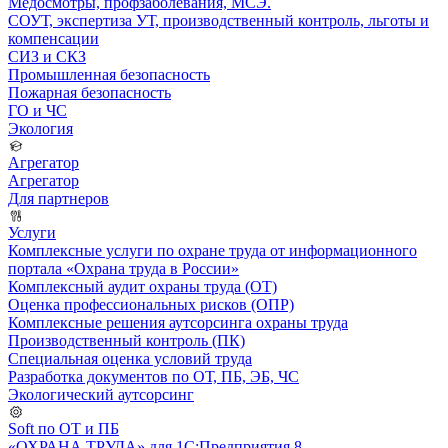
Медосмотры, профзаболевания, МСЭ.
СОУТ, экспертиза УТ, производственный контроль, льготы и
компенсации
СИЗ и СКЗ
Промышленная безопасность
Пожарная безопасность
ГО и ЧС
Экология
Агрегатор
Агрегатор
Для партнеров
Услуги
Комплексные услуги по охране труда от информационного
портала «Охрана труда в России»
Комплексный аудит охраны труда (ОТ)
Оценка профессиональных рисков (ОПР)
Комплексные решения аутсорсинга охраны труда
Производственный контроль (ПК)
Специальная оценка условий труда
Разработка документов по ОТ, ПБ, ЭБ, ЧС
Экологический аутсорсинг
Soft по ОТ и ПБ
«ОХРАНА ТРУДА» для 1С:Предприятия 8