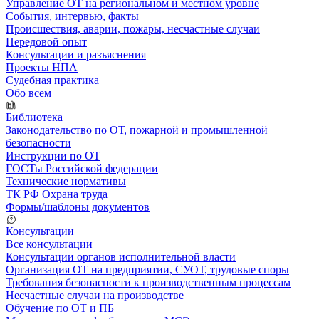
Управление ОТ на региональном и местном уровне
События, интервью, факты
Происшествия, аварии, пожары, несчастные случаи
Передовой опыт
Консультации и разъяснения
Проекты НПА
Судебная практика
Обо всем
Библиотека
Законодательство по ОТ, пожарной и промышленной
безопасности
Инструкции по ОТ
ГОСТы Российской федерации
Технические нормативы
ТК РФ Охрана труда
Формы/шаблоны документов
Консультации
Все консультации
Консультации органов исполнительной власти
Организация ОТ на предприятии, СУОТ, трудовые споры
Требования безопасности к производственным процессам
Несчастные случаи на производстве
Обучение по ОТ и ПБ