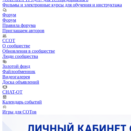
Фильмы и электронные курсы для обучения и инструктажа
Форум
Форум
Правила форума
Приглашаем авторов
ССОТ
О сообществе
Обновления в сообществе
Люди сообщества
Золотой фонд
Файлообменник
Видеогалерея
Доска объявлений
CHAT-OT
Календарь событий
Игры для СОТов