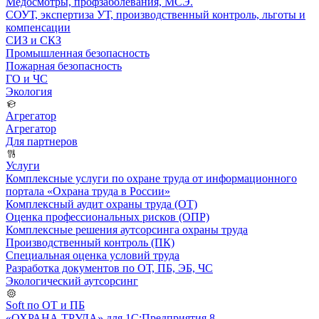
Медосмотры, профзаболевания, МСЭ.
СОУТ, экспертиза УТ, производственный контроль, льготы и
компенсации
СИЗ и СКЗ
Промышленная безопасность
Пожарная безопасность
ГО и ЧС
Экология
Агрегатор
Агрегатор
Для партнеров
Услуги
Комплексные услуги по охране труда от информационного
портала «Охрана труда в России»
Комплексный аудит охраны труда (ОТ)
Оценка профессиональных рисков (ОПР)
Комплексные решения аутсорсинга охраны труда
Производственный контроль (ПК)
Специальная оценка условий труда
Разработка документов по ОТ, ПБ, ЭБ, ЧС
Экологический аутсорсинг
Soft по ОТ и ПБ
«ОХРАНА ТРУДА» для 1С:Предприятия 8