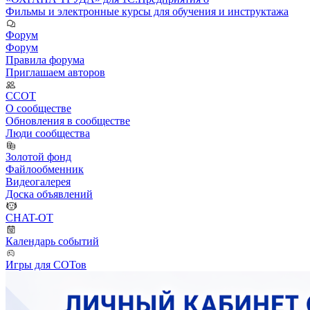
Фильмы и электронные курсы для обучения и инструктажа
Форум
Форум
Правила форума
Приглашаем авторов
ССОТ
О сообществе
Обновления в сообществе
Люди сообщества
Золотой фонд
Файлообменник
Видеогалерея
Доска объявлений
CHAT-OT
Календарь событий
Игры для СОТов