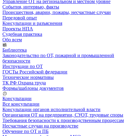
Управление ОТ на региональном и местном уровне
События, интервью, факты
Происшествия, аварии, пожары, несчастные случаи
Передовой опыт
Консультации и разъяснения
Проекты НПА
Судебная практика
Обо всем
Библиотека
Законодательство по ОТ, пожарной и промышленной
безопасности
Инструкции по ОТ
ГОСТы Российской федерации
Технические нормативы
ТК РФ Охрана труда
Формы/шаблоны документов
Консультации
Все консультации
Консультации органов исполнительной власти
Организация ОТ на предприятии, СУОТ, трудовые споры
Требования безопасности к производственным процессам
Несчастные случаи на производстве
Обучение по ОТ и ПБ