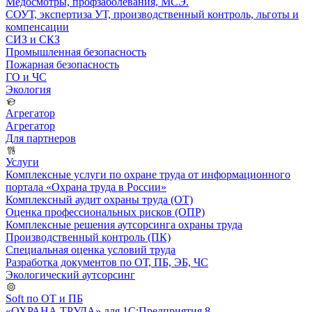
Медосмотры, профзаболевания, МСЭ.
СОУТ, экспертиза УТ, производственный контроль, льготы и
компенсации
СИЗ и СКЗ
Промышленная безопасность
Пожарная безопасность
ГО и ЧС
Экология
Агрегатор
Агрегатор
Для партнеров
Услуги
Комплексные услуги по охране труда от информационного
портала «Охрана труда в России»
Комплексный аудит охраны труда (ОТ)
Оценка профессиональных рисков (ОПР)
Комплексные решения аутсорсинга охраны труда
Производственный контроль (ПК)
Специальная оценка условий труда
Разработка документов по ОТ, ПБ, ЭБ, ЧС
Экологический аутсорсинг
Soft по ОТ и ПБ
«ОХРАНА ТРУДА» для 1С:Предприятия 8