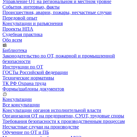
Управление ОТ на региональном и местном уровне
События, интервью, факты
Происшествия, аварии, пожары, несчастные случаи
Передовой опыт
Консультации и разъяснения
Проекты НПА
Судебная практика
Обо всем
Библиотека
Законодательство по ОТ, пожарной и промышленной
безопасности
Инструкции по ОТ
ГОСТы Российской федерации
Технические нормативы
ТК РФ Охрана труда
Формы/шаблоны документов
Консультации
Все консультации
Консультации органов исполнительной власти
Организация ОТ на предприятии, СУОТ, трудовые споры
Требования безопасности к производственным процессам
Несчастные случаи на производстве
Обучение по ОТ и ПБ