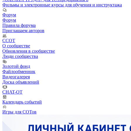
Фильмы и электронные курсы для обучения и инструктажа
Форум
Форум
Правила форума
Приглашаем авторов
ССОТ
О сообществе
Обновления в сообществе
Люди сообщества
Золотой фонд
Файлообменник
Видеогалерея
Доска объявлений
CHAT-OT
Календарь событий
Игры для СОТов