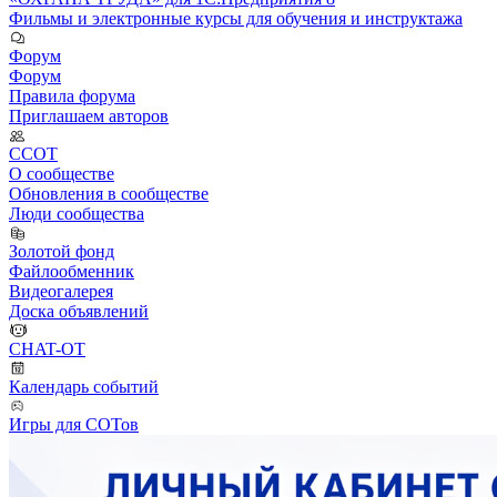
Фильмы и электронные курсы для обучения и инструктажа
Форум
Форум
Правила форума
Приглашаем авторов
ССОТ
О сообществе
Обновления в сообществе
Люди сообщества
Золотой фонд
Файлообменник
Видеогалерея
Доска объявлений
CHAT-OT
Календарь событий
Игры для СОТов