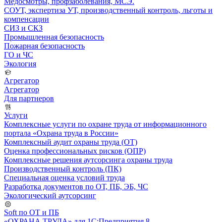
Медосмотры, профзаболевания, МСЭ.
СОУТ, экспертиза УТ, производственный контроль, льготы и
компенсации
СИЗ и СКЗ
Промышленная безопасность
Пожарная безопасность
ГО и ЧС
Экология
Агрегатор
Агрегатор
Для партнеров
Услуги
Комплексные услуги по охране труда от информационного
портала «Охрана труда в России»
Комплексный аудит охраны труда (ОТ)
Оценка профессиональных рисков (ОПР)
Комплексные решения аутсорсинга охраны труда
Производственный контроль (ПК)
Специальная оценка условий труда
Разработка документов по ОТ, ПБ, ЭБ, ЧС
Экологический аутсорсинг
Soft по ОТ и ПБ
«ОХРАНА ТРУДА» для 1С:Предприятия 8