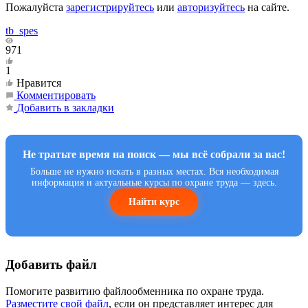
Пожалуйста
зарегистрируйтесь
или
авторизуйтесь
на сайте.
tb_spes
971
1
Нравится
Комментировать
Добавить в закладки
Не тратьте время на поиск — мы всё собрали за вас!
Больше не нужно искать в разных местах. Вся необходимая
информация и актуальные курсы по охране труда — здесь.
Найти курс
Добавить файл
Помогите развитию файлообменника по охране труда.
Разместите свой файл
, если он представляет интерес для