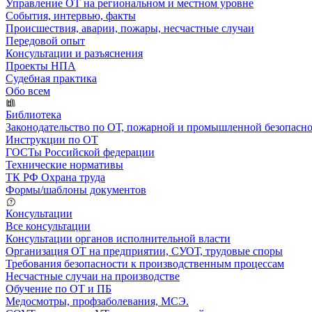
Управление ОТ на региональном и местном уровне
События, интервью, факты
Происшествия, аварии, пожары, несчастные случаи
Передовой опыт
Консультации и разъяснения
Проекты НПА
Судебная практика
Обо всем
Библиотека
Законодательство по ОТ, пожарной и промышленной безопасн
Инструкции по ОТ
ГОСТы Российской федерации
Технические нормативы
ТК РФ Охрана труда
Формы/шаблоны документов
Консультации
Все консультации
Консультации органов исполнительной власти
Организация ОТ на предприятии, СУОТ, трудовые споры
Требования безопасности к производственным процессам
Несчастные случаи на производстве
Обучение по ОТ и ПБ
Медосмотры, профзаболевания, МСЭ.