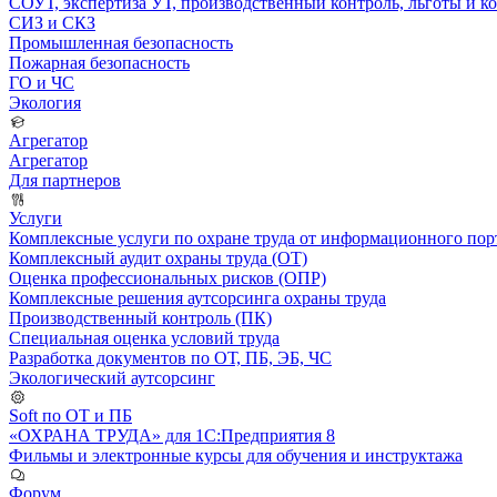
СОУТ, экспертиза УТ, производственный контроль, льготы и 
СИЗ и СКЗ
Промышленная безопасность
Пожарная безопасность
ГО и ЧС
Экология
Агрегатор
Агрегатор
Для партнеров
Услуги
Комплексные услуги по охране труда от информационного порт
Комплексный аудит охраны труда (ОТ)
Оценка профессиональных рисков (ОПР)
Комплексные решения аутсорсинга охраны труда
Производственный контроль (ПК)
Специальная оценка условий труда
Разработка документов по ОТ, ПБ, ЭБ, ЧС
Экологический аутсорсинг
Soft по ОТ и ПБ
«ОХРАНА ТРУДА» для 1С:Предприятия 8
Фильмы и электронные курсы для обучения и инструктажа
Форум